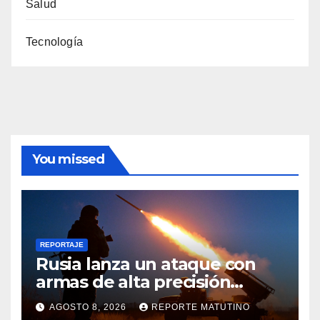
Salud
Tecnología
You missed
REPORTAJE
Rusia lanza un ataque con
armas de alta precisión
contra la industria militar en
AGOSTO 8, 2026
REPORTE MATUTINO
Kiev