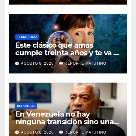
TECNOLOGÍA
Este clásico que amas
cumple treinta años y te va a
sorprender su enorme
AGOSTO 8, 2026
REPORTE MATUTINO
influencia en el cine
REPORTAJE
En Venezuela no hay
ninguna transición sino una
ocupación a la fuerza
AGOSTO 8, 2026
REPORTE MATUTINO