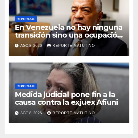
REPORTAJE
En Venezuela no hay ninguna
transición sino una ocupación
a la fuerza
AGO 8, 2026
REPORTE MATUTINO
REPORTAJE
Medida judicial pone fin a la
causa contra la exjuex Afiuni
AGO 8, 2026
REPORTE MATUTINO