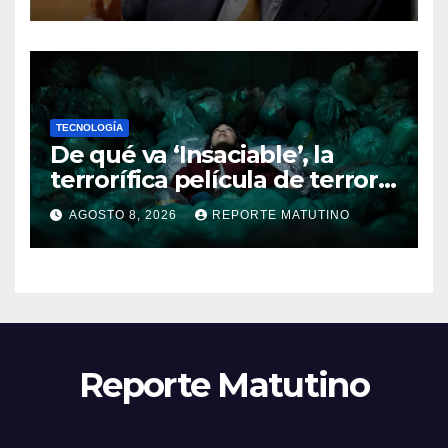
TECNOLOGÍA
De qué va ‘Insaciable’, la
terrorífica película de terror
que seguro no conoces y te
AGOSTO 8, 2026
REPORTE MATUTINO
soprenderá
Reporte Matutino