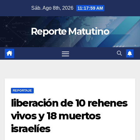
Saltar
Sáb. Ago 8th, 2026
11:18:00 AM
al
contenido
Reporte Matutino
REPORTAJE
liberación de 10 rehenes
vivos y 18 muertos
israelíes