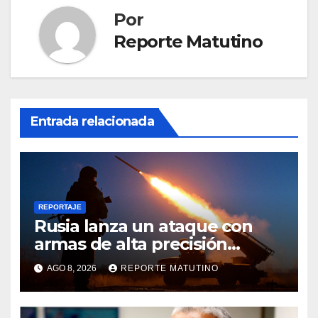
Por
Reporte Matutino
Entrada relacionada
REPORTAJE
Rusia lanza un ataque con
armas de alta precisión
contra la industria militar en
AGO 8, 2026
REPORTE MATUTINO
Kiev