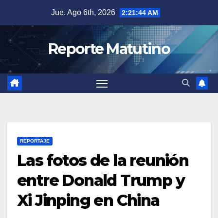
Saltar
Jue. Ago 6th, 2026
2:21:47 AM
al
contenido
Reporte Matutino
REPORTAJE
Las fotos de la reunión
entre Donald Trump y
Xi Jinping en China