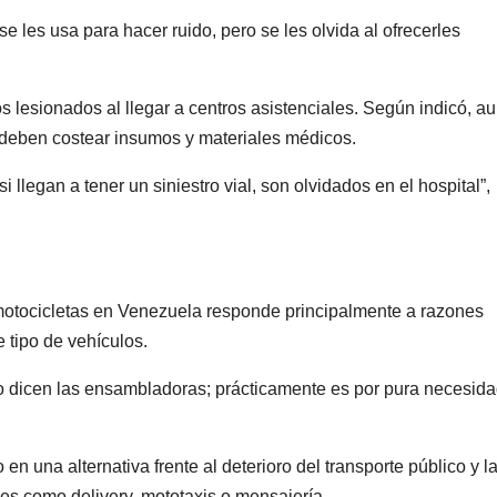
e les usa para hacer ruido, pero se les olvida al ofrecerles
s lesionados al llegar a centros asistenciales. Según indicó, a
s deben costear insumos y materiales médicos.
 llegan a tener un siniestro vial, son olvidados en el hospital”,
motocicletas en Venezuela responde principalmente a razones
 tipo de vehículos.
 dicen las ensambladoras; prácticamente es por pura necesida
n una alternativa frente al deterioro del transporte público y l
es como delivery, mototaxis o mensajería.