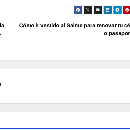
la
Cómo ir vestido al Saime para renovar tu c
A
o pasapo
o