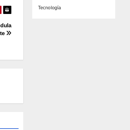
Tecnología
édula
rte