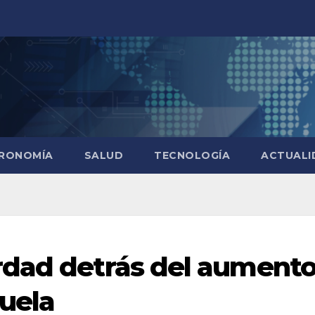
RONOMÍA
SALUD
TECNOLOGÍA
ACTUALI
rdad detrás del aument
uela