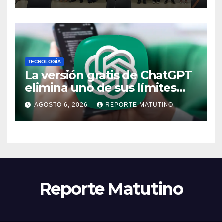
TECNOLOGÍA
La versión gratis de ChatGPT
elimina uno de sus límites
más pedidos y ahora es más
AGOSTO 6, 2026
REPORTE MATUTINO
útil
Reporte Matutino