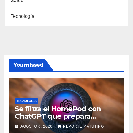
Salud
Tecnología
You missed
TECNOLOGÍA
Se filtra el HomePod con
ChatGPT que prepara
OpenAI y su diseño es una
AGOSTO 6, 2026
REPORTE MATUTINO
locura