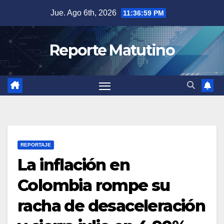
Saltar
Jue. Ago 6th, 2026
11:37:00 PM
al
contenido
Reporte Matutino
REPORTAJE
La inflación en
Colombia rompe su
racha de desaceleración