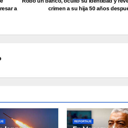
ue
Robó un banco, ocultó su identidad y reve
resar a
crimen a su hija 50 años desp
o
JE
REPORTAJE