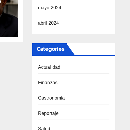
o
mayo 2024
una
abril 2024
Categories
Actualidad
Finanzas
Gastronomía
Reportaje
Salud