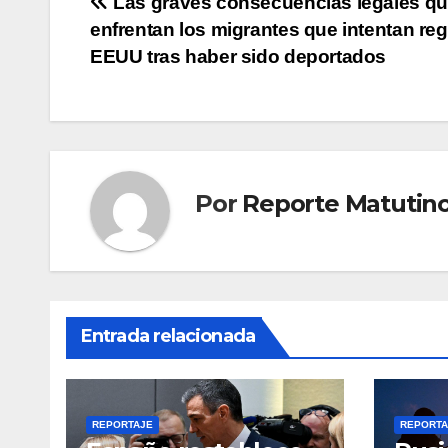
Navegación
Las graves consecuencias legales q
enfrentan los migrantes que intentan reg
de
EEUU tras haber sido deportados
entradas
Por
Reporte Matutin
Entrada relacionada
REPORTAJE
REPORTA