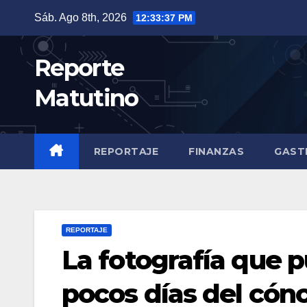
Saltar
Sáb. Ago 8th, 2026
12:33:38 PM
al
contenido
Reporte
Matutino
REPORTAJE
FINANZAS
GAST
REPORTAJE
La fotografía que 
pocos días del cón