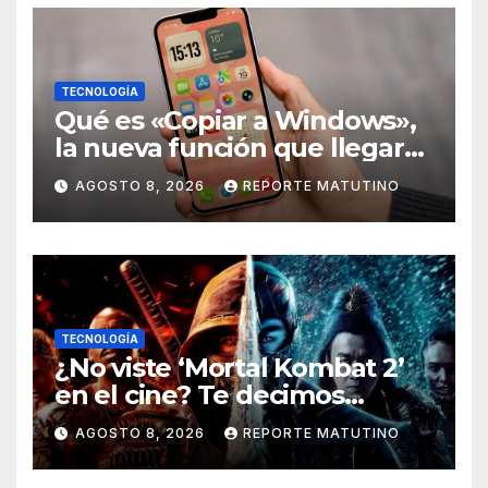
TECNOLOGÍA
Qué es «Copiar a Windows»,
la nueva función que llegará
al iPhone solo para Europa
AGOSTO 8, 2026
REPORTE MATUTINO
TECNOLOGÍA
¿No viste ‘Mortal Kombat 2’
en el cine? Te decimos
dónde verla en streaming
AGOSTO 8, 2026
REPORTE MATUTINO
ahora mismo y te damos tres
razones para hacerlo