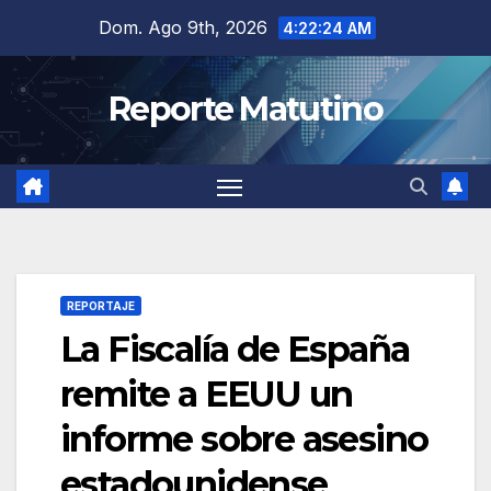
Saltar
Dom. Ago 9th, 2026
4:22:25 AM
al
contenido
Reporte Matutino
REPORTAJE
La Fiscalía de España
remite a EEUU un
informe sobre asesino
estadounidense