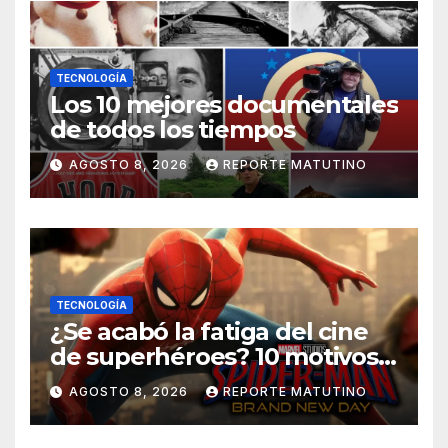
TECNOLOGÍA
Los 10 mejores documentales
de todos los tiempos
AGOSTO 8, 2026
REPORTE MATUTINO
TECNOLOGÍA
¿Se acabó la fatiga del cine
de superhéroes? 10 motivos
por los que ‘Spider-Man:
AGOSTO 8, 2026
REPORTE MATUTINO
Brand New Day» desmiente
esa teoría