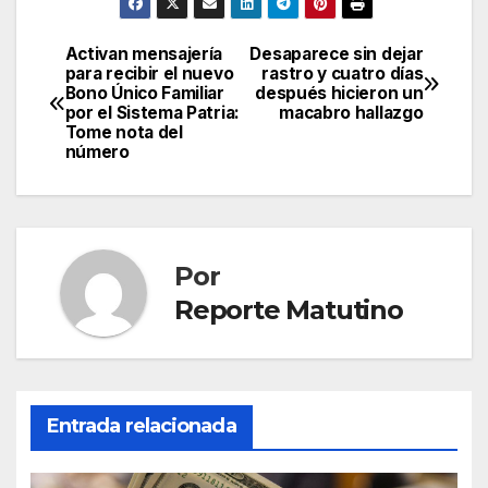
Activan mensajería
Desaparece sin dejar
Navegación
para recibir el nuevo
rastro y cuatro días
Bono Único Familiar
después hicieron un
de
por el Sistema Patria:
macabro hallazgo
Tome nota del
entradas
número
Por
Reporte Matutino
Entrada relacionada