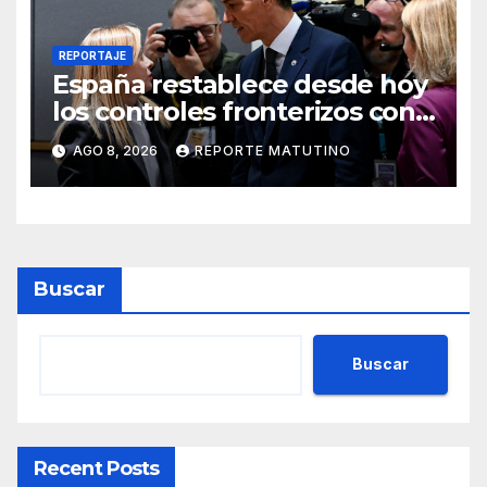
REPORTAJE
España restablece desde hoy
los controles fronterizos con
Italia tras el rechazo de Roma
AGO 8, 2026
REPORTE MATUTINO
a retirar las restricciones
Buscar
Buscar
Recent Posts