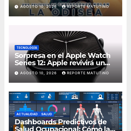
Christopher Nolan: sus
AGOSTO 10, 2026
REPORTE MATUTINO
números son un escándalo
TECNOLOGÍA
Sorpresa en el Apple Watch
Series 12: Apple revivirá un
modelo icónico que los fans
AGOSTO 10, 2026
REPORTE MATUTINO
adoraban
ACTUALIDAD
SALUD
Dashboards Predictivos de
Salud Ocupacional: Cómo la