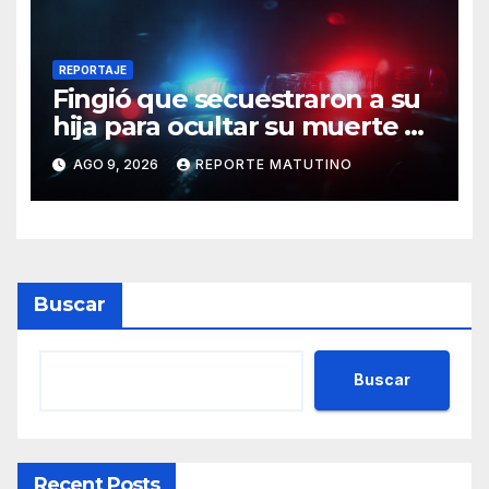
REPORTAJE
Fingió que secuestraron a su
hija para ocultar su muerte y
así la policía descubrió el
AGO 9, 2026
REPORTE MATUTINO
engaño
Buscar
Buscar
Recent Posts