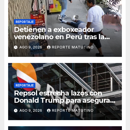
REPORTAJE
Detienen a exboxeador
venezolano en Perú tras la
muerte de mototaxista
AGO 9, 2026
REPORTE MATUTINO
durante una riña
REPORTAJE
Repsol estrecha lazos con
Donald Trump para asegurar
negocios en Venezuela
AGO 9, 2026
REPORTE MATUTINO