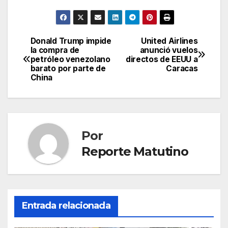
Donald Trump impide
United Airlines
Navegación
la compra de
anunció vuelos
petróleo venezolano
directos de EEUU a
de
barato por parte de
Caracas
China
entradas
Por
Reporte Matutino
Entrada relacionada