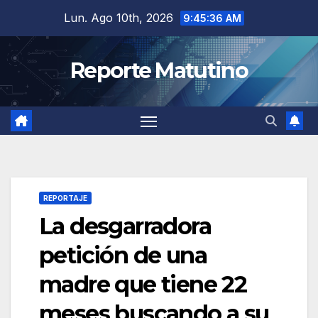
Saltar
Lun. Ago 10th, 2026
9:45:37 AM
al
contenido
Reporte Matutino
REPORTAJE
La desgarradora
petición de una
madre que tiene 22
meses buscando a su