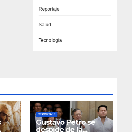
Reportaje
Salud
Tecnología
REPORTAJE
s
Gustavo Petro se
despide de la