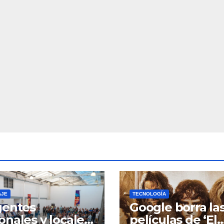
AJE
TECNOLOGÍA
gentes
Google borra la
onales y locales
películas de ‘El