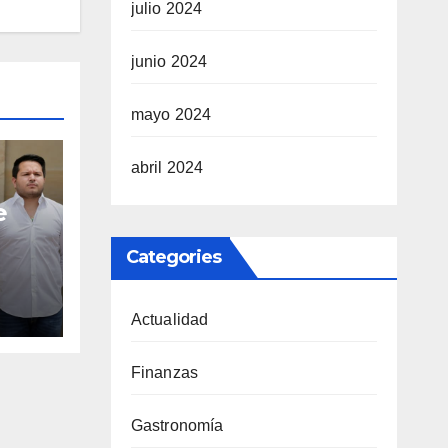
julio 2024
junio 2024
mayo 2024
abril 2024
e
Categories
de
o
Actualidad
Finanzas
Gastronomía