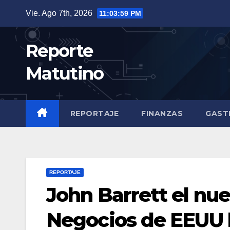
Saltar
Vie. Ago 7th, 2026
11:04:01 PM
al
contenido
Reporte
Matutino
REPORTAJE
FINANZAS
GAST
REPORTAJE
John Barrett el nu
Negocios de EEUU 