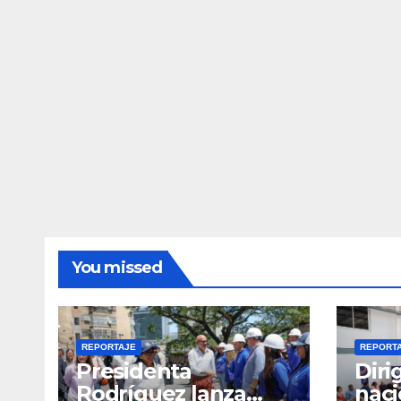
You missed
REPORTAJE
REPORT
Presidenta
Diri
Rodríguez lanza
naci