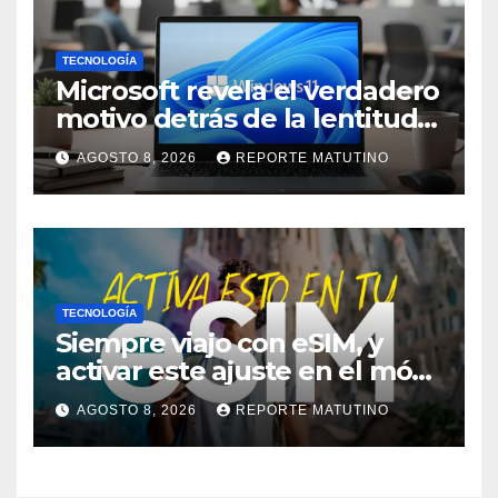
TECNOLOGÍA
Microsoft revela el verdadero
motivo detrás de la lentitud
de Windows 11
AGOSTO 8, 2026
REPORTE MATUTINO
TECNOLOGÍA
Siempre viajo con eSIM, y
activar este ajuste en el móvil
me ha salvado de pagar
AGOSTO 8, 2026
REPORTE MATUTINO
mucho más en alguna
ocasión