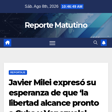
Saltar
Sáb. Ago 8th, 2026
10:46:50 AM
al
contenido
Reporte Matutino
REPORTAJE
Javier Milei expresó su
esperanza de que ‘la
libertad alcance pronto