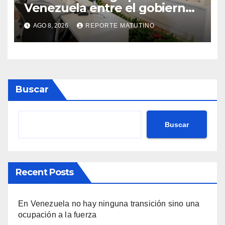
Venezuela entre el gobierno
y la oposición
AGO 8, 2026
REPORTE MATUTINO
Buscar
Buscar
Recent Posts
En Venezuela no hay ninguna transición sino una
ocupación a la fuerza