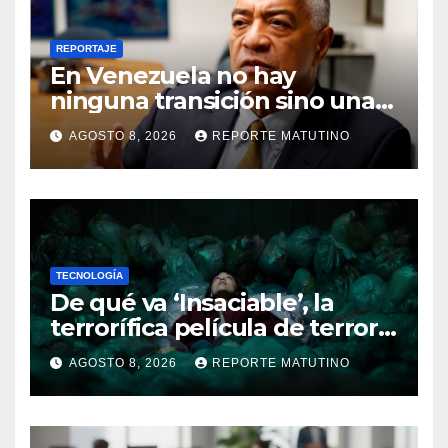
REPORTAJE
En Venezuela no hay
ninguna transición sino una
ocupación a la fuerza
AGOSTO 8, 2026
REPORTE MATUTINO
TECNOLOGÍA
De qué va ‘Insaciable’, la
terrorífica película de terror
que seguro no conoces y te
AGOSTO 8, 2026
REPORTE MATUTINO
soprenderá