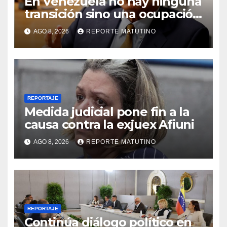
En Venezuela no hay ninguna
transición sino una ocupación
a la fuerza
AGO 8, 2026
REPORTE MATUTINO
REPORTAJE
Medida judicial pone fin a la
causa contra la exjuex Afiuni
AGO 8, 2026
REPORTE MATUTINO
REPORTAJE
Continúa diálogo político en