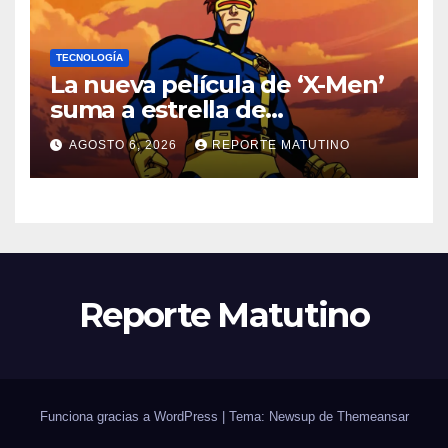
TECNOLOGÍA
La nueva película de ‘X-Men’
suma a estrella de
‘Heartstopper’ como Cíclope
AGOSTO 6, 2026
REPORTE MATUTINO
Reporte Matutino
Funciona gracias a WordPress
|
Tema: Newsup de
Themeansar