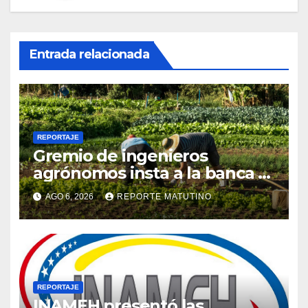
Entrada relacionada
REPORTAJE
Gremio de ingenieros
agrónomos insta a la banca a
financiar la agricultura
AGO 6, 2026
REPORTE MATUTINO
familiar
REPORTAJE
INAMEH presentó las