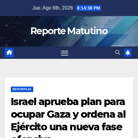
Saltar
Jue. Ago 6th, 2026
8:14:39 PM
al
contenido
Reporte Matutino
REPORTAJE
Israel aprueba plan para
ocupar Gaza y ordena al
Ejército una nueva fase