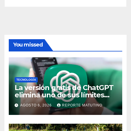
You missed
TECNOLOGÍA
La versión gratis de ChatGPT
elimina uno de sus límites
más pedidos y ahora es más
AGOSTO 6, 2026
REPORTE MATUTINO
útil