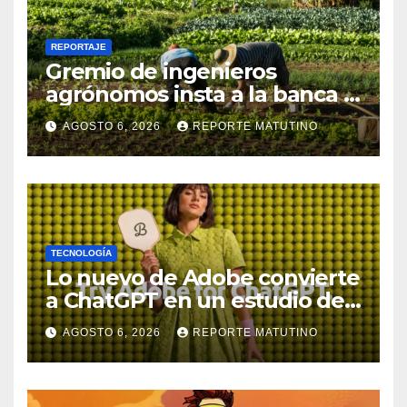
REPORTAJE
Gremio de ingenieros
agrónomos insta a la banca a
financiar la agricultura
AGOSTO 6, 2026
REPORTE MATUTINO
familiar
TECNOLOGÍA
Lo nuevo de Adobe convierte
a ChatGPT en un estudio de
diseño con Photoshop,
AGOSTO 6, 2026
REPORTE MATUTINO
Premiere y otras aplicaciones
creativas