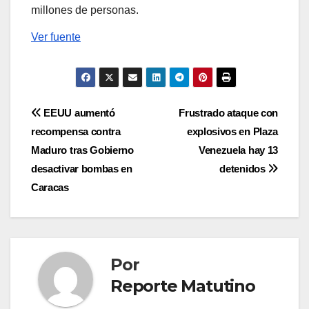
millones de personas.
Ver fuente
Navegación
EEUU aumentó
Frustrado ataque con
recompensa contra
explosivos en Plaza
de
Maduro tras Gobierno
Venezuela hay 13
entradas
desactivar bombas en
detenidos
Caracas
Por
Reporte Matutino