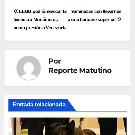
Navegación
EEUU podría revocar la
‘Amenazan con llevarnos
licencia a Monómeros
a una barbarie superior’
de
como presión a Venezuela
entradas
Por
Reporte Matutino
Entrada relacionada