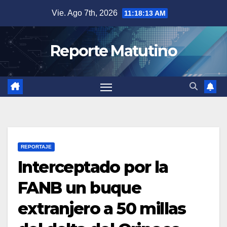
Saltar
Vie. Ago 7th, 2026
11:18:14 AM
al
contenido
Reporte Matutino
REPORTAJE
Interceptado por la
FANB un buque
extranjero a 50 millas