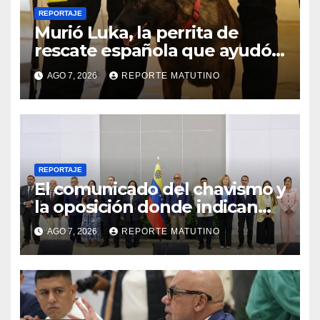
REPORTAJE
Murió Luka, la perrita de
rescate española que ayudó a
buscar sobrevivientes bajo los
AGO 7, 2026
REPORTE MATUTINO
escombros tras los
terremotos
REPORTAJE
El comunicado del chavismo y
la oposición donde indican
que informarán al país
AGO 7, 2026
REPORTE MATUTINO
oportunamente sobre los
avances alcanzado