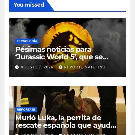
You missed
TECNOLOGÍA
Pésimas noticias para
‘Jurassic World 5’, que se
queda sin director
AGOSTO 7, 2026
REPORTE MATUTINO
REPORTAJE
Murió Luka, la perrita de
rescate española que ayudó
a buscar sobrevivientes bajo