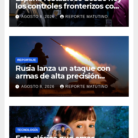
los controles fronterizos con
Italia tras el rechazo de Roma
AGOSTO 8, 2026
REPORTE MATUTINO
a retirar las restricciones
REPORTAJE
Rusia lanza un ataque con
armas de alta precisión
contra la industria militar en
AGOSTO 8, 2026
REPORTE MATUTINO
Kiev
TECNOLOGÍA