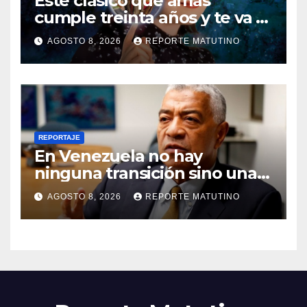
Este clásico que amas
cumple treinta años y te va a
sorprender su enorme
AGOSTO 8, 2026
REPORTE MATUTINO
influencia en el cine
REPORTAJE
En Venezuela no hay
ninguna transición sino una
ocupación a la fuerza
AGOSTO 8, 2026
REPORTE MATUTINO