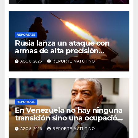
REPORTAJE
Rusia lanza un ataque con
armas de alta precisión
contra la industria militar en
AGO 8, 2026
REPORTE MATUTINO
Kiev
REPORTAJE
En Venezuela no hay ninguna
transición sino una ocupación
a la fuerza
AGO 8, 2026
REPORTE MATUTINO