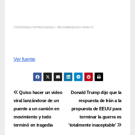
CONTENIDO PATROCINADO / RECOMENDADO PARA TI
Ver fuente
Navegación
Quiso hacer un video
Donald Trump dijo que la
viral lanzándose de un
respuesta de Irán a la
de
puente a un camión en
propuesta de EEUU para
entradas
movimiento y todo
terminar la guerra es
terminó en tragedia
‘totalmente inaceptable’