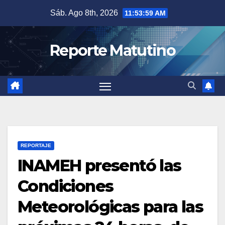
Saltar
Sáb. Ago 8th, 2026
11:54:00 AM
al
contenido
Reporte Matutino
REPORTAJE
INAMEH presentó las
Condiciones
Meteorológicas para las