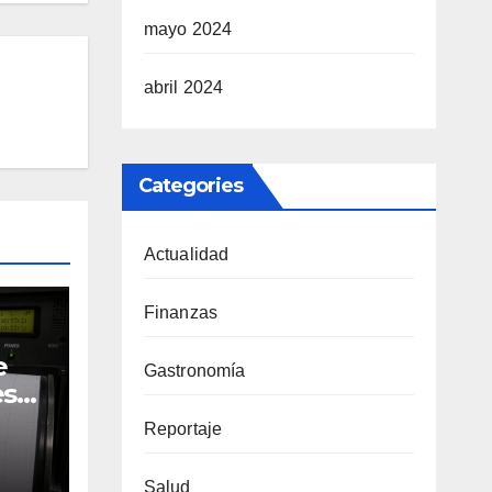
mayo 2024
abril 2024
Categories
Actualidad
Finanzas
e
Gastronomía
es
en
Reportaje
Salud