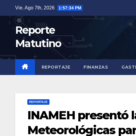
Saltar
Vie. Ago 7th, 2026
1:57:35 PM
al
contenido
Reporte
Matutino
REPORTAJE
FINANZAS
GAST
REPORTAJE
INAMEH presentó l
Meteorológicas par