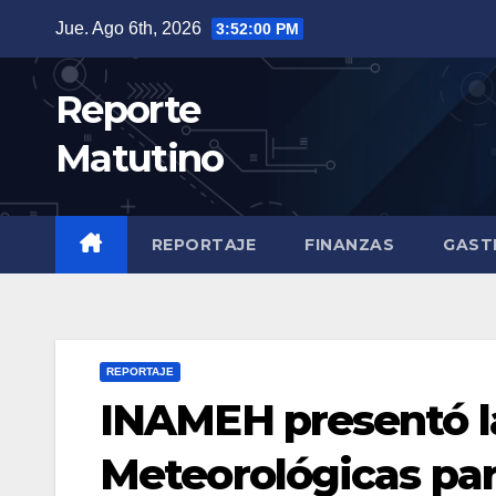
Saltar
Jue. Ago 6th, 2026
3:52:01 PM
al
contenido
Reporte
Matutino
REPORTAJE
FINANZAS
GAST
REPORTAJE
INAMEH presentó l
Meteorológicas par