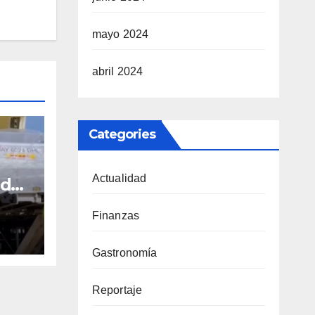
mayo 2024
abril 2024
Categories
Actualidad
uda
 de
r
Finanzas
Gastronomía
Reportaje