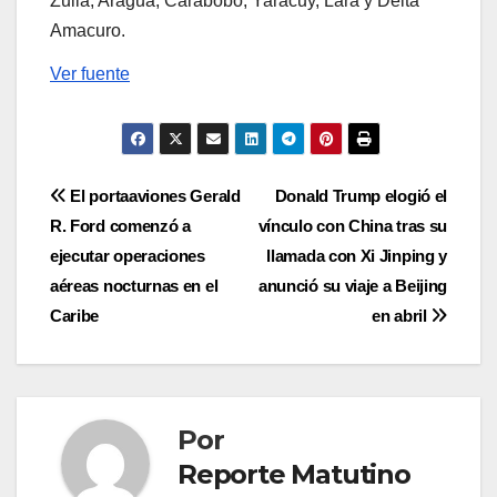
Zulia, Aragua, Carabobo, Yaracuy, Lara y Delta
Amacuro.
Ver fuente
Navegación
El portaaviones Gerald
Donald Trump elogió el
R. Ford comenzó a
vínculo con China tras su
de
ejecutar operaciones
llamada con Xi Jinping y
entradas
aéreas nocturnas en el
anunció su viaje a Beijing
Caribe
en abril
Por
Reporte Matutino