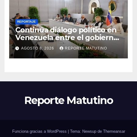
REPORTAJE
Continúa diálogo político en
Venezuela entre el gobierno
y la oposición
AGOSTO 8, 2026
REPORTE MATUTINO
Reporte Matutino
Funciona gracias a WordPress
|
Tema: Newsup de
Themeansar