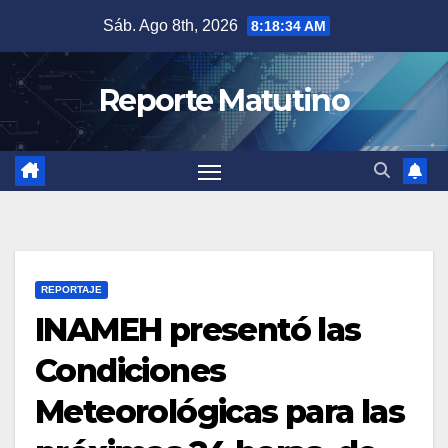
Saltar
Sáb. Ago 8th, 2026
8:18:35 AM
al
contenido
Reporte Matutino
REPORTAJE
INAMEH presentó las
Condiciones
Meteorológicas para las