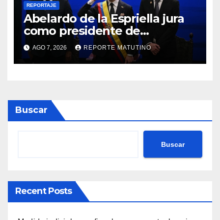
REPORTAJE
Abelardo de la Espriella jura
como presidente de
Colombia para el periodo
AGO 7, 2026
REPORTE MATUTINO
2026-2030
Buscar
Buscar
Recent Posts