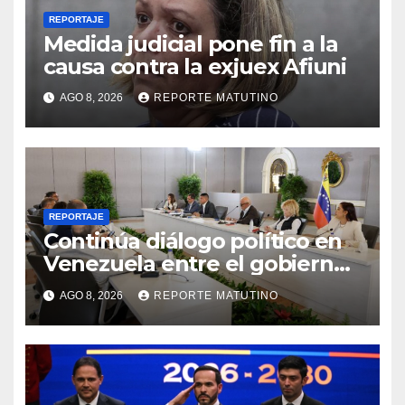
REPORTAJE
Medida judicial pone fin a la
causa contra la exjuex Afiuni
AGO 8, 2026
REPORTE MATUTINO
REPORTAJE
Continúa diálogo político en
Venezuela entre el gobierno
y la oposición
AGO 8, 2026
REPORTE MATUTINO