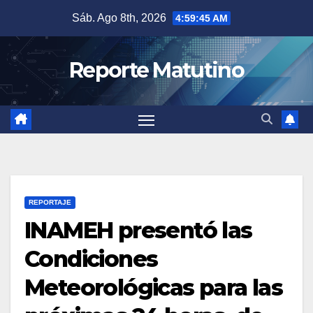
Saltar
Sáb. Ago 8th, 2026
4:59:45 AM
al
contenido
Reporte Matutino
REPORTAJE
INAMEH presentó las
Condiciones
Meteorológicas para las