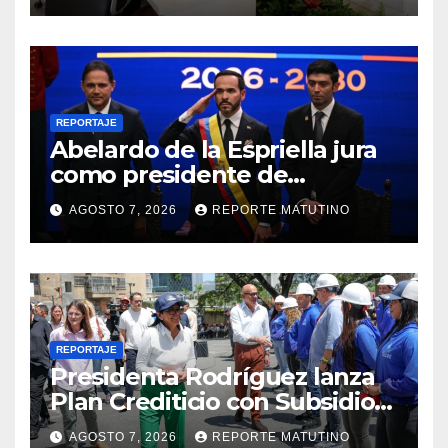
REPORTAJE
Abelardo de la Espriella jura
como presidente de
Colombia para el periodo
AGOSTO 7, 2026
REPORTE MATUTINO
2026-2030
REPORTAJE
Presidenta Rodríguez lanza
Plan Crediticio con Subsidio
Directo en encuentro con
AGOSTO 7, 2026
REPORTE MATUTINO