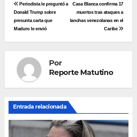
Navegación
Periodista le preguntó a
Casa Blanca confirma 17
Donald Trump sobre
muertos tras ataques a
de
presunta carta que
lanchas venezolanas en el
entradas
Maduro le envió
Caribe
Por
Reporte Matutino
Entrada relacionada