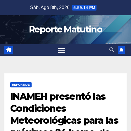
Saltar
Sáb. Ago 8th, 2026
5:59:15 PM
al
contenido
Reporte Matutino
REPORTAJE
INAMEH presentó las
Condiciones
Meteorológicas para las