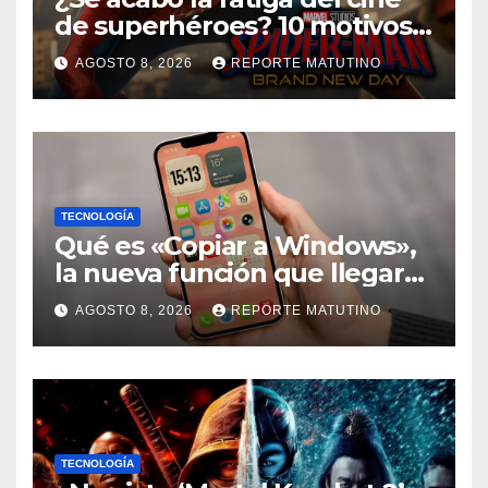
de superhéroes? 10 motivos
por los que ‘Spider-Man:
AGOSTO 8, 2026
REPORTE MATUTINO
Brand New Day» desmiente
esa teoría
TECNOLOGÍA
Qué es «Copiar a Windows»,
la nueva función que llegará
al iPhone solo para Europa
AGOSTO 8, 2026
REPORTE MATUTINO
TECNOLOGÍA