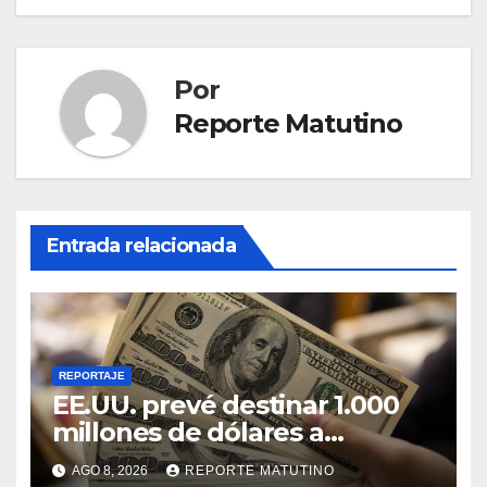
Por
Reporte Matutino
Entrada relacionada
REPORTAJE
EE.UU. prevé destinar 1.000
millones de dólares a
Colombia para un paquete de
AGO 8, 2026
REPORTE MATUTINO
seguridad