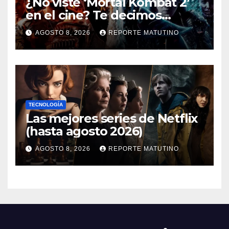
¿No viste ‘Mortal Kombat 2’
en el cine? Te decimos
dónde verla en streaming
AGOSTO 8, 2026
REPORTE MATUTINO
ahora mismo y te damos tres
razones para hacerlo
TECNOLOGÍA
Las mejores series de Netflix
(hasta agosto 2026)
AGOSTO 8, 2026
REPORTE MATUTINO