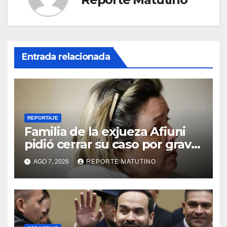
Entrada relacionada
REPORTAJE
Familia de la exjueza Afiuni
pidió cerrar su caso por grave
enfermedad
AGO 7, 2026
REPORTE MATUTINO