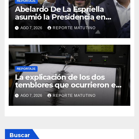
REPORTAJE
Abelardo De La Espriella
asumió la Presidencia en
medio de una polarización
AGO 7, 2026
REPORTE MATUTINO
REPORTAJE
La explicación de los dos
temblores que ocurrieron en
Barquisimeto
AGO 7, 2026
REPORTE MATUTINO
Buscar