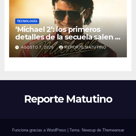
TECNOLOGÍA
‘Michael 2’: los primeros
detalles de la secuela salen a
la luz y ya sabemos cuándo
AGOSTO 7, 2026
REPORTE MATUTINO
se estrena
Reporte Matutino
Funciona gracias a WordPress
|
Tema: Newsup de
Themeansar