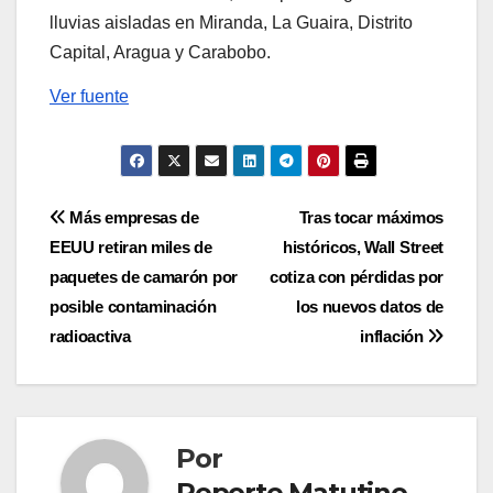
lluvias aisladas en Miranda, La Guaira, Distrito
Capital, Aragua y Carabobo.
Ver fuente
Navegación
Más empresas de
Tras tocar máximos
EEUU retiran miles de
históricos, Wall Street
de
paquetes de camarón por
cotiza con pérdidas por
entradas
posible contaminación
los nuevos datos de
radioactiva
inflación
Por
Reporte Matutino