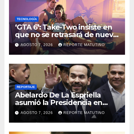
TECNOLOGÍA
‘GTA 6’: Take-Two insiste en
que no se retrasará de nuevo
y quiere que tú también
AGOSTO 7, 2026
REPORTE MATUTINO
confíes
REPORTAJE
Abelardo De La Espriella
asumió la Presidencia en
medio de una polarización
AGOSTO 7, 2026
REPORTE MATUTINO