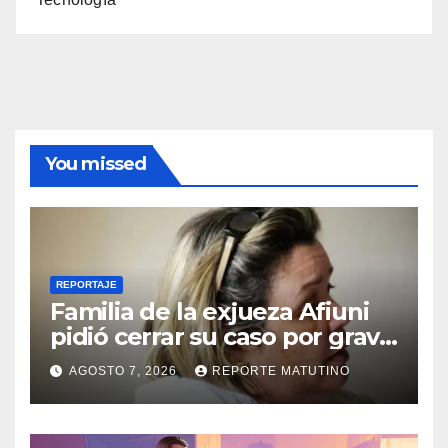
You missed
REPORTAJE
Familia de la exjueza Afiuni
pidió cerrar su caso por grave
enfermedad
AGOSTO 7, 2026
REPORTE MATUTINO