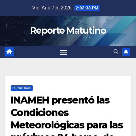
Saltar
Vie. Ago 7th, 2026
2:02:38 PM
al
contenido
Reporte Matutino
REPORTAJE
INAMEH presentó las
Condiciones
Meteorológicas para las