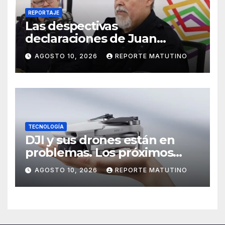
REPORTAJE
Las despectivas
declaraciones de Juan
Barreto sobre María Corina
AGOSTO 10, 2026
REPORTE MATUTINO
TECNOLOGÍA
DJI y sus drones están en
problemas. Los próximos
modelos podrían ser más
AGOSTO 10, 2026
REPORTE MATUTINO
difíciles de volar