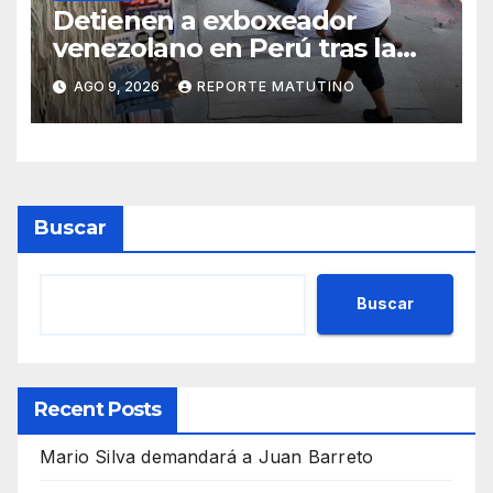
Detienen a exboxeador
venezolano en Perú tras la
muerte de mototaxista
AGO 9, 2026
REPORTE MATUTINO
durante una riña
Buscar
Buscar
Recent Posts
Mario Silva demandará a Juan Barreto