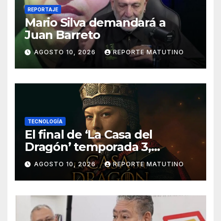
REPORTAJE
Mario Silva demandará a
Juan Barreto
AGOSTO 10, 2026
REPORTE MATUTINO
TECNOLOGÍA
El final de ‘La Casa del
Dragón’ temporada 3,
explicado: ¿Quién muere y
AGOSTO 10, 2026
REPORTE MATUTINO
qué pasa con el Trono de
Hierro?