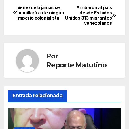
Venezuela jamás se
Arribaron al país
Navegación
humillará ante ningún
desde Estados
imperio colonialista
Unidos 313 migrantes
de
venezolanos
entradas
Por
Reporte Matutino
Entrada relacionada