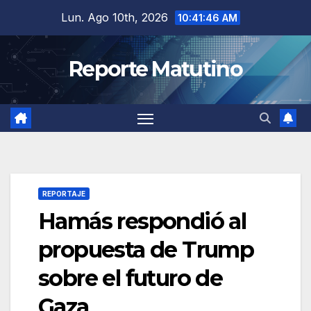
Saltar
Lun. Ago 10th, 2026
10:41:47 AM
al
contenido
Reporte Matutino
REPORTAJE
Hamás respondió al
propuesta de Trump
sobre el futuro de
Gaza