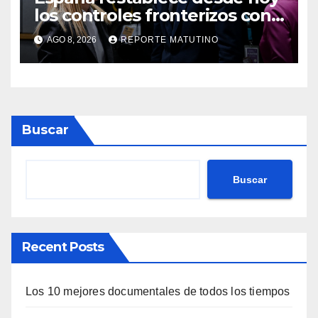
los controles fronterizos con
Italia tras el rechazo de Roma
AGO 8, 2026
REPORTE MATUTINO
a retirar las restricciones
Buscar
Buscar
Recent Posts
Los 10 mejores documentales de todos los tiempos