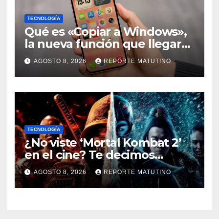
TECNOLOGÍA
Qué es «Copiar a Windows»,
la nueva función que llegará
al iPhone solo para Europa
AGOSTO 8, 2026
REPORTE MATUTINO
TECNOLOGÍA
¿No viste ‘Mortal Kombat 2’
en el cine? Te decimos
dónde verla en streaming
AGOSTO 8, 2026
REPORTE MATUTINO
ahora mismo y te damos tres
razones para hacerlo