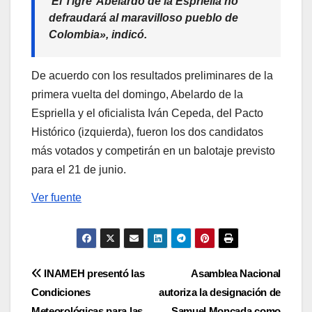
‘El Tigre’ Abelardo de la Espriella no
defraudará al maravilloso pueblo de
Colombia», indicó.
De acuerdo con los resultados preliminares de la
primera vuelta del domingo, Abelardo de la
Espriella y el oficialista Iván Cepeda, del Pacto
Histórico (izquierda), fueron los dos candidatos
más votados y competirán en un balotaje previsto
para el 21 de junio.
Ver fuente
Navegación
INAMEH presentó las
Asamblea Nacional
Condiciones
autoriza la designación de
de
Meteorológicas para las
Samuel Moncada como