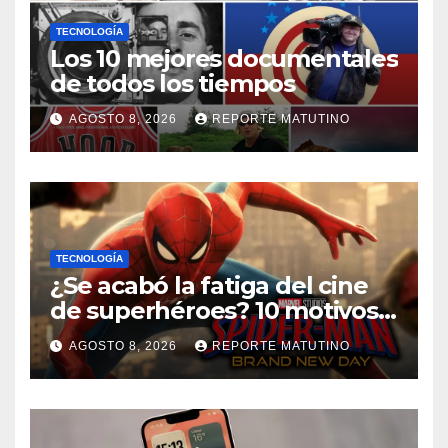
TECNOLOGÍA
Los 10 mejores documentales
de todos los tiempos
AGOSTO 8, 2026
REPORTE MATUTINO
TECNOLOGÍA
¿Se acabó la fatiga del cine
de superhéroes? 10 motivos
por los que ‘Spider-Man:
AGOSTO 8, 2026
REPORTE MATUTINO
Brand New Day» desmiente
esa teoría