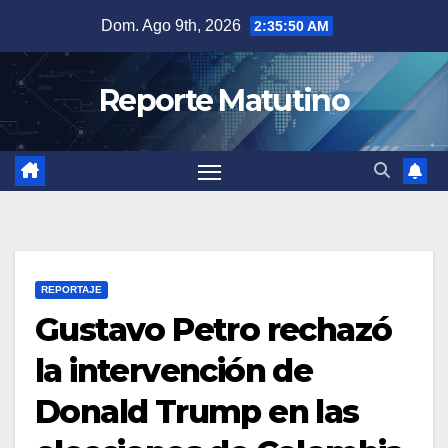
Saltar
Dom. Ago 9th, 2026
2:35:51 AM
al
contenido
Reporte Matutino
REPORTAJE
Gustavo Petro rechazó
la intervención de
Donald Trump en las