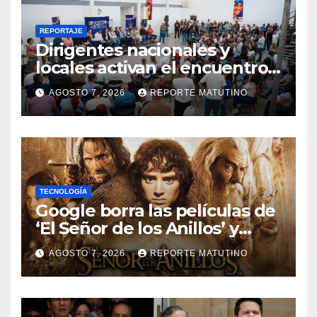
REPORTAJE
Dirigentes nacionales y
locales activan el encuentro
«Repensando a Venezuela»
AGOSTO 7, 2026
REPORTE MATUTINO
para impulsar propuestas
desde las comunidades
TECNOLOGÍA
Google borra las películas de
‘El Señor de los Anillos’ y
reabre el debate sobre la
AGOSTO 7, 2026
REPORTE MATUTINO
propiedad digital