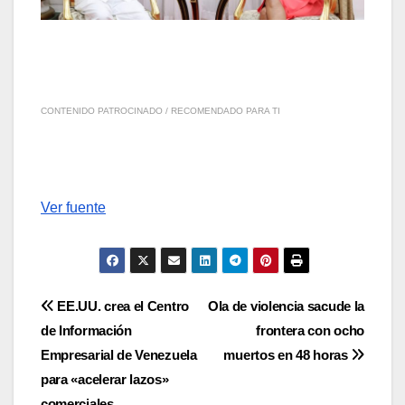
CONTENIDO PATROCINADO / RECOMENDADO PARA TI
Ver fuente
Navegación
EE.UU. crea el Centro
Ola de violencia sacude la
de Información
frontera con ocho
de
Empresarial de Venezuela
muertos en 48 horas
entradas
para «acelerar lazos»
comerciales