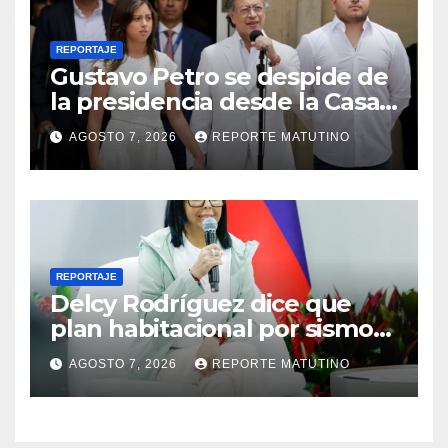
REPORTAJE
Gustavo Petro se despide de
la presidencia desde la Casa
de Nariño
AGOSTO 7, 2026
REPORTE MATUTINO
REPORTAJE
Delcy Rodríguez dice que
plan habitacional por sismos
ha beneficiado a unas 2.000
AGOSTO 7, 2026
REPORTE MATUTINO
personas en una semana