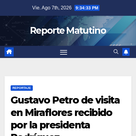
Saltar
Vie. Ago 7th, 2026
9:34:34 PM
al
contenido
Reporte Matutino
REPORTAJE
Gustavo Petro de visita
en Miraflores recibido
por la presidenta