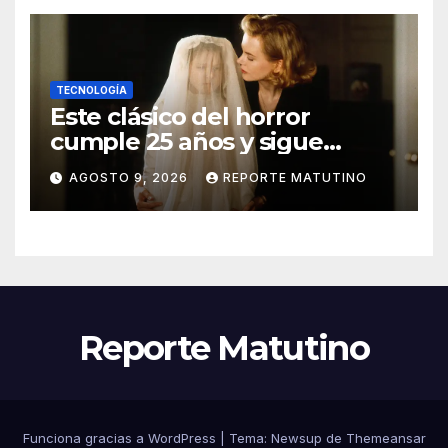
TECNOLOGÍA
Este clásico del horror
cumple 25 años y sigue
siendo estupendo (y lo
AGOSTO 9, 2026
REPORTE MATUTINO
puedes ver en Netflix)
Reporte Matutino
Funciona gracias a WordPress
|
Tema:
Newsup
de
Themeansar