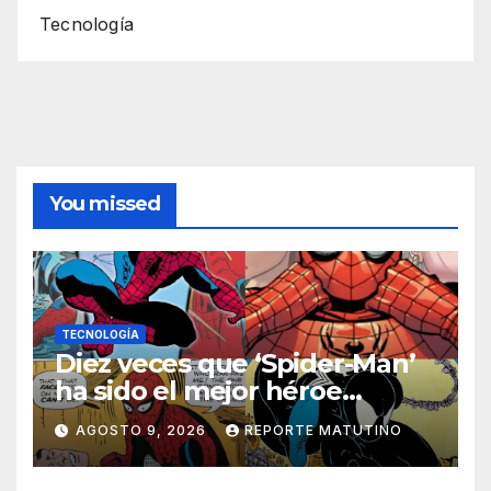
Tecnología
You missed
TECNOLOGÍA
Diez veces que ‘Spider-Man’
ha sido el mejor héroe
del cómic
AGOSTO 9, 2026
REPORTE MATUTINO