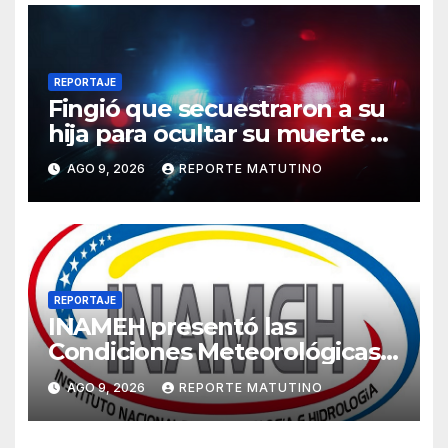
REPORTAJE
Fingió que secuestraron a su
hija para ocultar su muerte y
así la policía descubrió el
AGO 9, 2026
REPORTE MATUTINO
engaño
REPORTAJE
INAMEH presentó las
Condiciones Meteorológicas
para las próximas 24 horas,
AGO 9, 2026
REPORTE MATUTINO
de este domingo 9 de agosto
2026