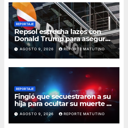
REPORTAJE
Repsol estrecha lazos con
Donald Trump para asegurar
negocios en Venezuela
AGOSTO 9, 2026
REPORTE MATUTINO
REPORTAJE
Fingió que secuestraron a su
hija para ocultar su muerte y
así la policía descubrió el
AGOSTO 9, 2026
REPORTE MATUTINO
engaño