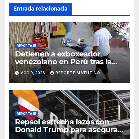
Entrada relacionada
REPORTAJE
Detienen a exboxeador
venezolano en Perú tras la
muerte de mototaxista
AGO 9, 2026
REPORTE MATUTINO
durante una riña
REPORTAJE
Repsol estrecha lazos con
Donald Trump para asegurar
negocios en Venezuela