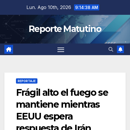
Saltar
Lun. Ago 10th, 2026
9:14:39 AM
al
contenido
Reporte Matutino
REPORTAJE
Frágil alto el fuego se
mantiene mientras
EEUU espera
respuesta de Irán