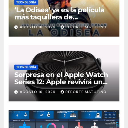
TECNOLOGÍA
‘La Odisea’ ya es la película
más taquillera de
Christopher Nolan: sus
AGOSTO 10, 2026
REPORTE MATUTINO
números son un escándalo
TECNOLOGÍA
Sorpresa en el Apple Watch
Series 12: Apple revivirá un
modelo icónico que los fans
AGOSTO 10, 2026
REPORTE MATUTINO
adoraban