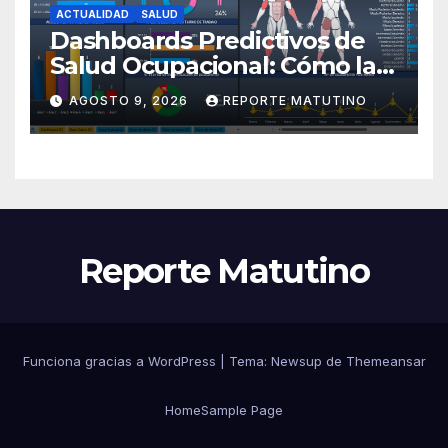
ACTUALIDAD
SALUD
Dashboards Predictivos de
Salud Ocupacional: Cómo la
IA Anticipa el Ausentismo
AGOSTO 9, 2026
REPORTE MATUTINO
Laboral en 2026 por Sol María
Sthormes Bolívar
Reporte Matutino
Funciona gracias a WordPress
|
Tema:
Newsup
de
Themeansar
Home
Sample Page