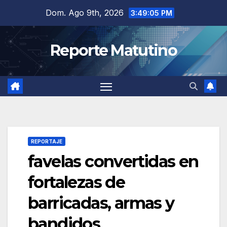
Saltar
Dom. Ago 9th, 2026
3:49:07 PM
al
contenido
Reporte Matutino
REPORTAJE
favelas convertidas en
fortalezas de
barricadas, armas y
bandidos