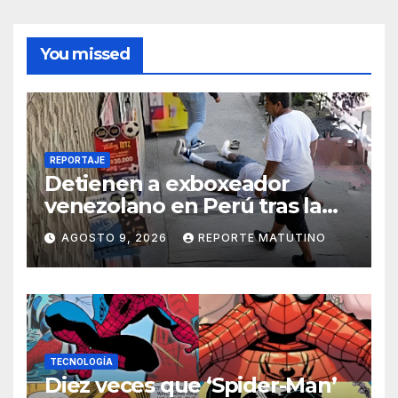
You missed
REPORTAJE
Detienen a exboxeador
venezolano en Perú tras la
muerte de mototaxista
AGOSTO 9, 2026
REPORTE MATUTINO
durante una riña
TECNOLOGÍA
Diez veces que ‘Spider-Man’