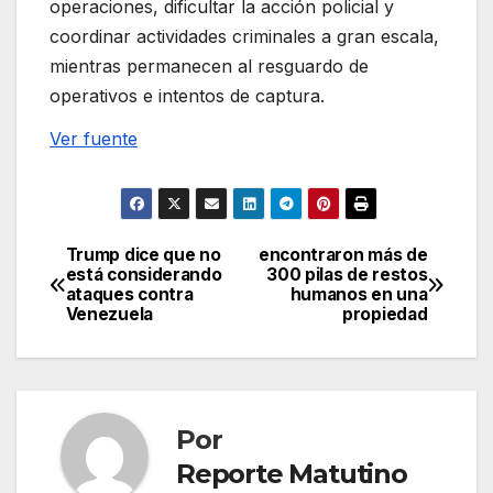
operaciones, dificultar la acción policial y
coordinar actividades criminales a gran escala,
mientras permanecen al resguardo de
operativos e intentos de captura.
Ver fuente
Trump dice que no
encontraron más de
Navegación
está considerando
300 pilas de restos
ataques contra
humanos en una
de
Venezuela
propiedad
entradas
Por
Reporte Matutino