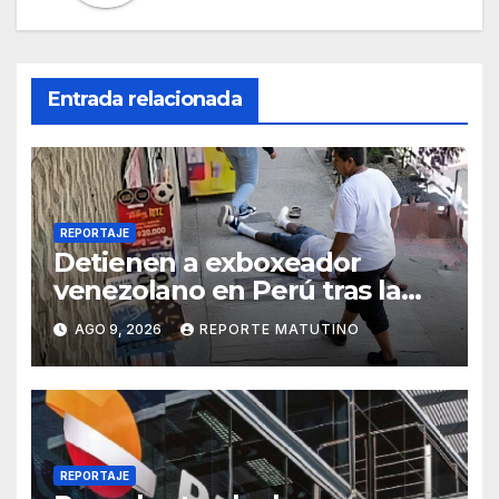
Entrada relacionada
REPORTAJE
Detienen a exboxeador
venezolano en Perú tras la
muerte de mototaxista
AGO 9, 2026
REPORTE MATUTINO
durante una riña
REPORTAJE