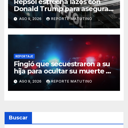
Repsol estrecha lazos con
Donald Trump para asegurar
negocios en Venezuela
AGO 9, 2026
REPORTE MATUTINO
REPORTAJE
Fingió que secuestraron a su
hija para ocultar su muerte y
así la policía descubrió el
AGO 9, 2026
REPORTE MATUTINO
engaño
Buscar