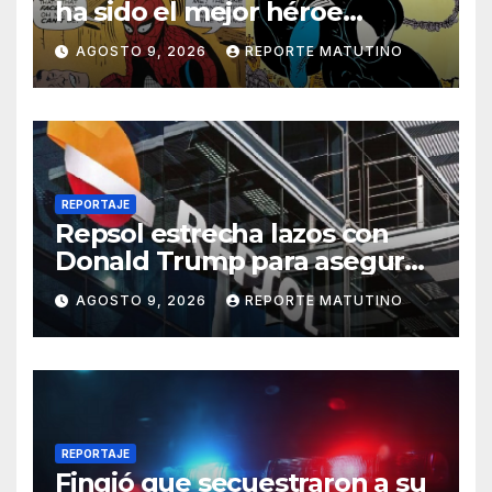
ha sido el mejor héroe
del cómic
AGOSTO 9, 2026
REPORTE MATUTINO
REPORTAJE
Repsol estrecha lazos con
Donald Trump para asegurar
negocios en Venezuela
AGOSTO 9, 2026
REPORTE MATUTINO
REPORTAJE
Fingió que secuestraron a su