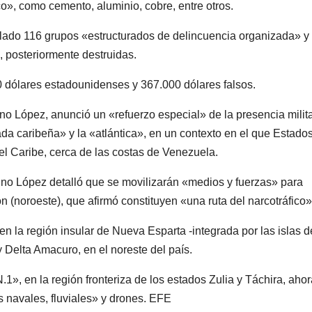
o», como cemento, aluminio, cobre, entre otros.
lado 116 grupos «estructurados de delincuencia organizada» y
 posteriormente destruidas.
0 dólares estadounidenses y 367.000 dólares falsos.
no López, anunció un «refuerzo especial» de la presencia milit
hada caribeña» y la «atlántica», en un contexto en el que Estado
l Caribe, cerca de las costas de Venezuela.
ino López detalló que se movilizarán «medios y fuerzas» para
ón (noroeste), que afirmó constituyen «una ruta del narcotráfico»
en la región insular de Nueva Esparta -integrada por las islas d
Delta Amacuro, en el noreste del país.
», en la región fronteriza de los estados Zulia y Táchira, aho
 navales, fluviales» y drones. EFE