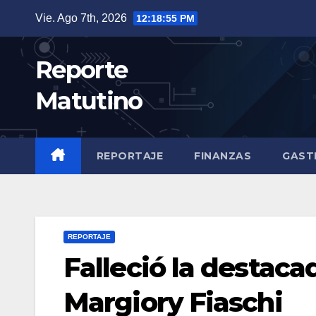
Saltar
Vie. Ago 7th, 2026
12:18:56 PM
al
contenido
Reporte
Matutino
REPORTAJE
FINANZAS
GAST
REPORTAJE
Falleció la destaca
Margiory Fiaschi