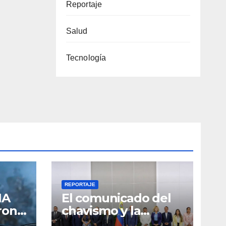
Reportaje
Salud
Tecnología
REPORTAJE
IA
El comunicado del
ron
chavismo y la
o»
oposición donde