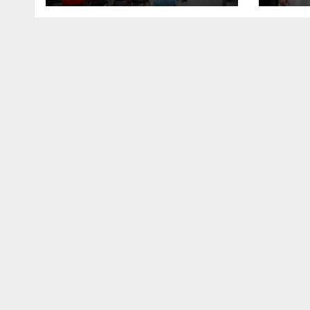
Venezuela» para
impulsar
propuestas desde
las comunidades