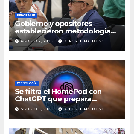
REPORTAJE
Gobierno y opositores
establecieron metodología
para el proceso de diálogo en
AGOSTO 7, 2026
REPORTE MATUTINO
Venezuela
TECNOLOGÍA
Se filtra el HomePod con
ChatGPT que prepara
OpenAI y su diseño es una
AGOSTO 6, 2026
REPORTE MATUTINO
locura