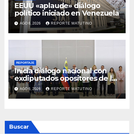
EEUU «aplaude» diálogo
político iniciado en Venezuela
AGO 6, 2026
REPORTE MATUTINO
REPORTAJE
Inicia diálogo nacional con
exdiputados opositores de la
AN de 2015
AGO 6, 2026
REPORTE MATUTINO
Buscar