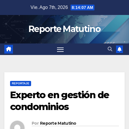
Saltar
Vie. Ago 7th, 2026
8:14:08 AM
al
contenido
Reporte Matutino
REPORTAJE
Experto en gestión de
condominios
Por
Reporte Matutino