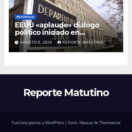
REPORTAJE
EEUU «aplaude» diálogo
político iniciado en
Venezuela
AGOSTO 6, 2026
REPORTE MATUTINO
Reporte Matutino
Funciona gracias a WordPress
|
Tema: Newsup de
Themeansar