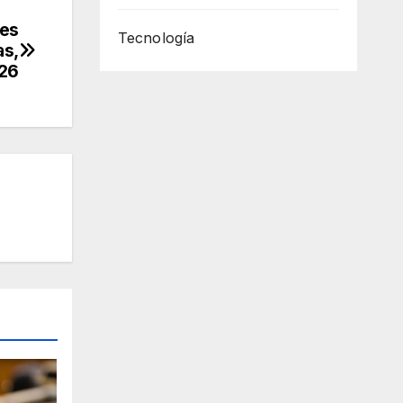
nes
Tecnología
as,
026