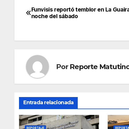
Funvisis reportó temblor en La Guaira
Navegación
noche del sábado
de
entradas
Por
Reporte Matutin
Entrada relacionada
REPORTAJE
REPORT