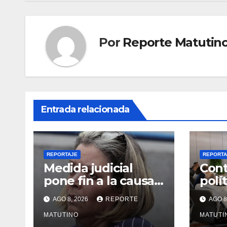
Por
Reporte Matutin
Entrada relacionada
REPORTAJE
REPORTA
Medida judicial
Cont
pone fin a la causa
polí
contra la exjuex
Vene
AGO 8, 2026
REPORTE
AGO 8
Afiuni
gobi
MATUTINO
opos
MATUTI