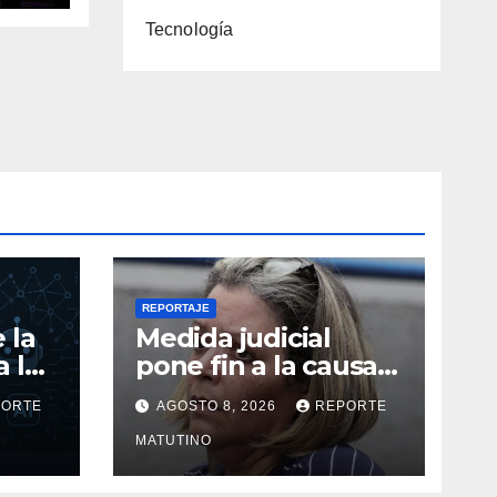
Tecnología
REPORTAJE
 la
Medida judicial
 la
pone fin a la causa
vil
contra la exjuex
PORTE
AGOSTO 8, 2026
REPORTE
Afiuni
MATUTINO