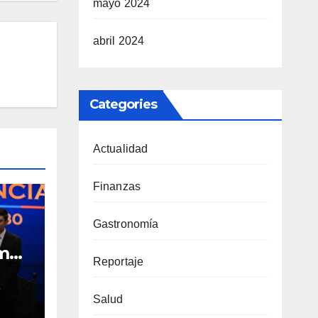
mayo 2024
abril 2024
Categories
Actualidad
Finanzas
Gastronomía
omo
Reportaje
l
Salud
30