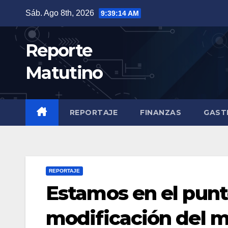
Saltar
Sáb. Ago 8th, 2026
9:39:15 AM
al
contenido
Reporte
Matutino
REPORTAJE
FINANZAS
GAST
REPORTAJE
Estamos en el pun
modificación del ma