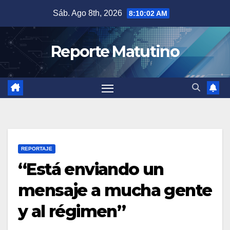
Saltar
Sáb. Ago 8th, 2026
8:10:03 AM
al
contenido
Reporte Matutino
REPORTAJE
“Está enviando un
mensaje a mucha gente
y al régimen”