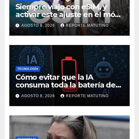
Siempre viajo con eSIM, y
activar este ajuste en el móvil
me ha salvado de pagar
AGOSTO 8, 2026
REPORTE MATUTINO
mucho más en alguna
ocasión
TECNOLOGÍA
Cómo evitar que la IA
consuma toda la batería de
tu móvil
AGOSTO 8, 2026
REPORTE MATUTINO