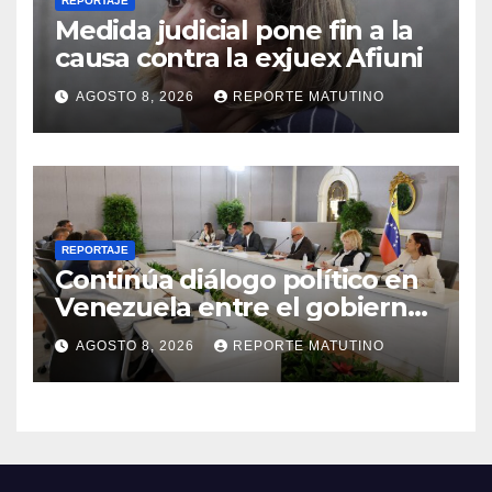
REPORTAJE
Medida judicial pone fin a la
causa contra la exjuex Afiuni
AGOSTO 8, 2026
REPORTE MATUTINO
REPORTAJE
Continúa diálogo político en
Venezuela entre el gobierno
y la oposición
AGOSTO 8, 2026
REPORTE MATUTINO