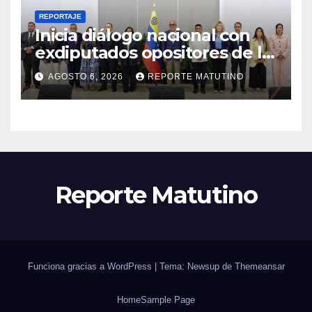
REPORTAJE
Inicia diálogo nacional con
exdiputados opositores de la
AN de 2015
AGOSTO 6, 2026
REPORTE MATUTINO
Reporte Matutino
Funciona gracias a WordPress
|
Tema: Newsup de
Themeansar
Home
Sample Page