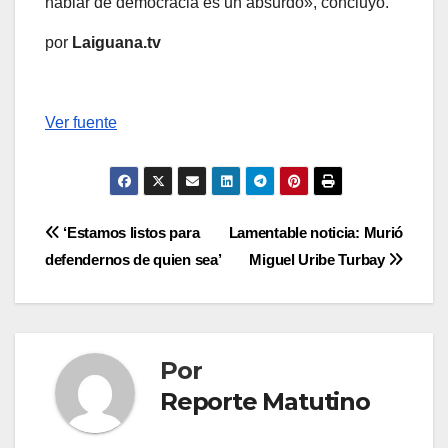
hablar de democracia es un absurdo», concluyó.
por
Laiguana.tv
Ver fuente
Navegación
‘Estamos listos para
Lamentable noticia: Murió
defendernos de quien sea’
Miguel Uribe Turbay
de
entradas
Por
Reporte Matutino