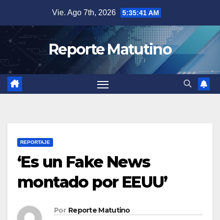
Saltar
Vie. Ago 7th, 2026
5:35:42 AM
al
contenido
Reporte Matutino
REPORTAJE
‘Es un Fake News
montado por EEUU’
Por
Reporte Matutino