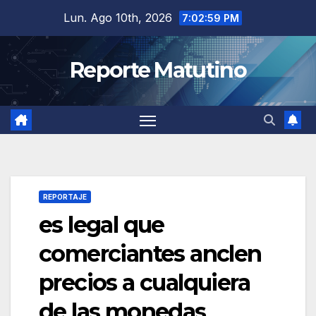
Saltar
Lun. Ago 10th, 2026
7:02:59 PM
al
contenido
Reporte Matutino
REPORTAJE
es legal que
comerciantes anclen
precios a cualquiera
de las monedas