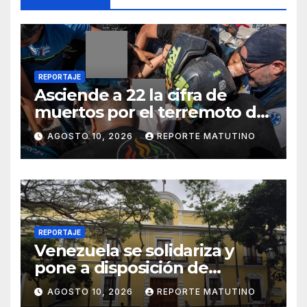
REPORTAJE
Asciende a 22 la cifra de
muertos por el terremoto de
magnitud 7.4 en Colombia
AGOSTO 10, 2026
REPORTE MATUTINO
REPORTAJE
Venezuela se solidariza y
pone a disposición de
Colombia ayuda humanitaria
AGOSTO 10, 2026
REPORTE MATUTINO
y rescatistas tras sismo