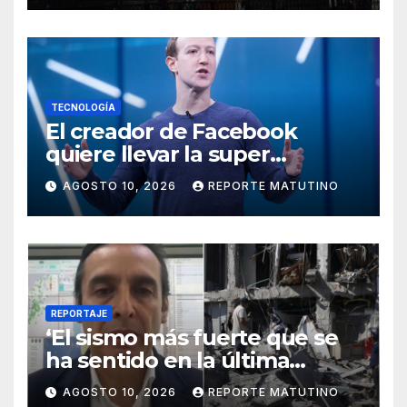
TECNOLOGÍA
El creador de Facebook
quiere llevar la super
inteligencia artificial a todos,
AGOSTO 10, 2026
REPORTE MATUTINO
igual que hizo con WhatsApp
REPORTAJE
‘El sismo más fuerte que se
ha sentido en la última
década’
AGOSTO 10, 2026
REPORTE MATUTINO