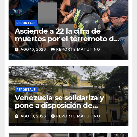
REPORTAJE
Asciende a 22 la cifra de
muertos por el terremoto de
magnitud 7.4 en Colombia
AGO 10, 2026
REPORTE MATUTINO
REPORTAJE
Venezuela se solidariza y
pone a disposición de
Colombia ayuda humanitaria
AGO 10, 2026
REPORTE MATUTINO
y rescatistas tras sismo