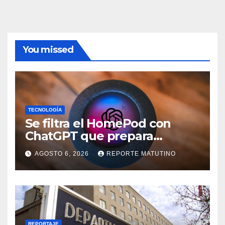
You missed
TECNOLOGÍA
Se filtra el HomePod con
ChatGPT que prepara
OpenAI y su diseño es una
AGOSTO 6, 2026
REPORTE MATUTINO
locura
REPORTAJE