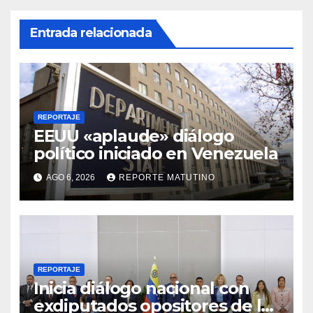
Entrada relacionada
REPORTAJE
EEUU «aplaude» diálogo
político iniciado en Venezuela
AGO 6, 2026
REPORTE MATUTINO
REPORTAJE
Inicia diálogo nacional con
exdiputados opositores de la