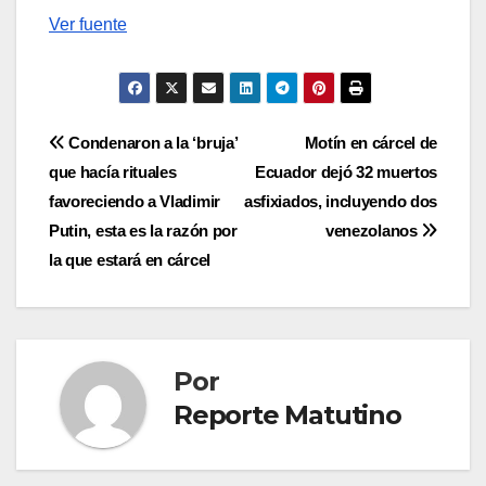
Ver fuente
Navegación
Condenaron a la ‘bruja’
Motín en cárcel de
que hacía rituales
Ecuador dejó 32 muertos
de
favoreciendo a Vladimir
asfixiados, incluyendo dos
entradas
Putin, esta es la razón por
venezolanos
la que estará en cárcel
Por
Reporte Matutino