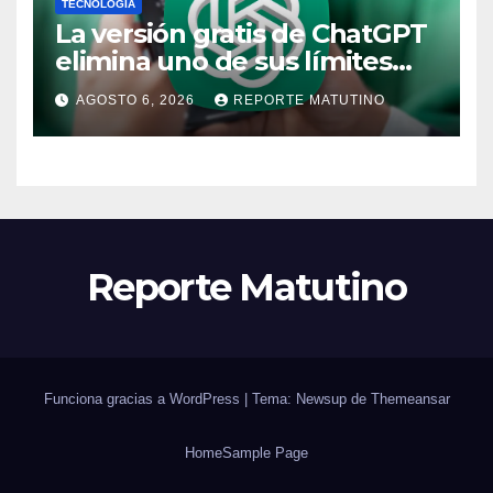
TECNOLOGÍA
La versión gratis de ChatGPT
elimina uno de sus límites
más pedidos y ahora es más
AGOSTO 6, 2026
REPORTE MATUTINO
útil
Reporte Matutino
Funciona gracias a WordPress
|
Tema: Newsup de
Themeansar
Home
Sample Page