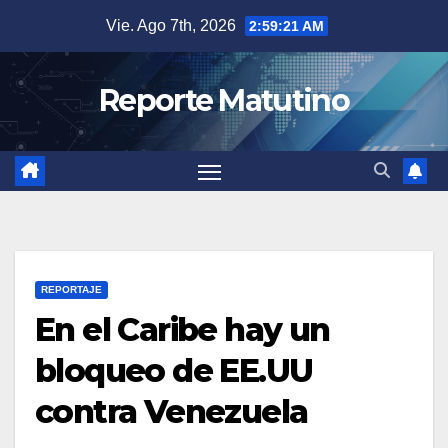
Saltar
Vie. Ago 7th, 2026
2:59:22 AM
al
contenido
Reporte Matutino
REPORTAJE
En el Caribe hay un
bloqueo de EE.UU
contra Venezuela