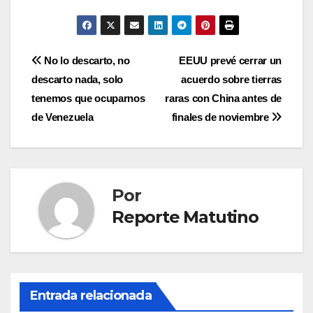
Navegación
No lo descarto, no
EEUU prevé cerrar un
descarto nada, solo
acuerdo sobre tierras
de
tenemos que ocuparnos
raras con China antes de
entradas
de Venezuela
finales de noviembre
Por
Reporte Matutino
Entrada relacionada