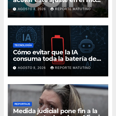
me ha salvado de pagar
AGOSTO 8, 2026
REPORTE MATUTINO
mucho más en alguna
ocasión
TECNOLOGÍA
Cómo evitar que la IA
consuma toda la batería de
tu móvil
AGOSTO 8, 2026
REPORTE MATUTINO
REPORTAJE
Medida judicial pone fin a la