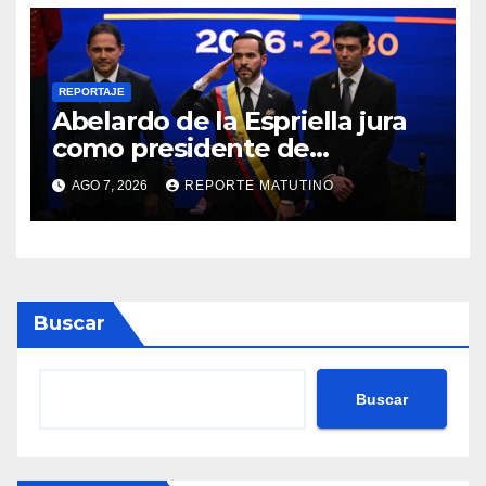
REPORTAJE
Abelardo de la Espriella jura
como presidente de
Colombia para el periodo
AGO 7, 2026
REPORTE MATUTINO
2026-2030
Buscar
Buscar