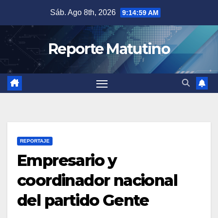
Saltar
Sáb. Ago 8th, 2026
9:15:00 AM
al
contenido
Reporte Matutino
REPORTAJE
Empresario y
coordinador nacional
del partido Gente