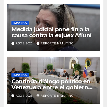
REPORTAJE
Medida judicial pone fin a la
causa contra la exjuex Afiuni
AGO 8, 2026
REPORTE MATUTINO
REPORTAJE
Continúa diálogo político en
Venezuela entre el gobierno
y la oposición
AGO 8, 2026
REPORTE MATUTINO