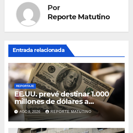
Por
Reporte Matutino
Entrada relacionada
REPORTAJE
EE.UU. prevé destinar 1.000
millones de dólares a
Colombia para un paquete de
AGO 8, 2026
REPORTE MATUTINO
seguridad