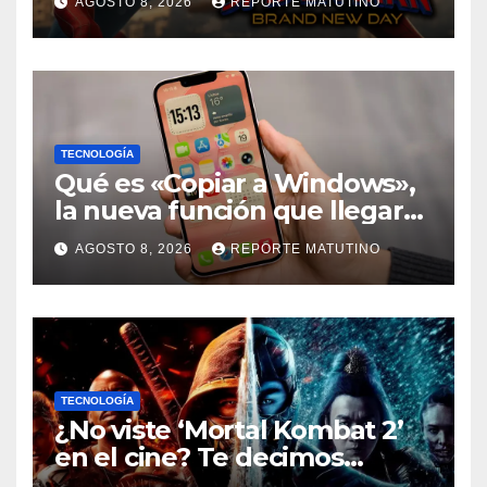
AGOSTO 8, 2026
REPORTE MATUTINO
Brand New Day» desmiente
esa teoría
TECNOLOGÍA
Qué es «Copiar a Windows»,
la nueva función que llegará
al iPhone solo para Europa
AGOSTO 8, 2026
REPORTE MATUTINO
TECNOLOGÍA
¿No viste ‘Mortal Kombat 2’
en el cine? Te decimos
dónde verla en streaming