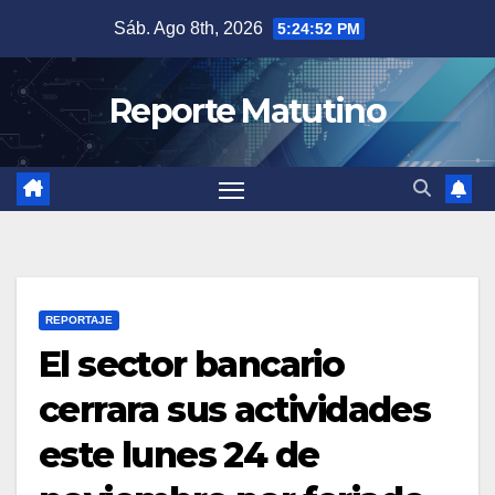
Saltar
Sáb. Ago 8th, 2026
5:24:53 PM
al
contenido
Reporte Matutino
REPORTAJE
El sector bancario
cerrara sus actividades
este lunes 24 de