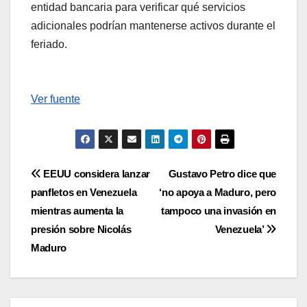
entidad bancaria para verificar qué servicios
adicionales podrían mantenerse activos durante el
feriado.
Ver fuente
Navegación
EEUU considera lanzar
Gustavo Petro dice que
panfletos en Venezuela
‘no apoya a Maduro, pero
de
mientras aumenta la
tampoco una invasión en
entradas
presión sobre Nicolás
Venezuela’
Maduro