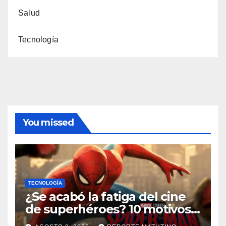
Salud
Tecnología
You missed
TECNOLOGÍA
¿Se acabó la fatiga del cine
de superhéroes? 10 motivos
por los que ‘Spider-Man: