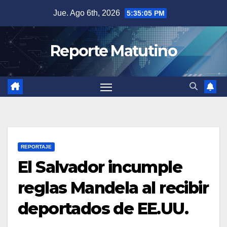
Saltar
Jue. Ago 6th, 2026
5:35:06 PM
al
contenido
Reporte Matutino
REPORTAJE
El Salvador incumple
reglas Mandela al recibir
deportados de EE.UU.