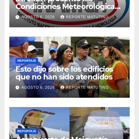
Condiciones Meteorológicas
para las próximas 24 horas,
AGOSTO 6, 2026
REPORTE MATUTINO
de este jueves 6 de agosto
2026
REPORTAJE
Esto dijo sobre los edificios
que no han sido atendidos
AGOSTO 6, 2026
REPORTE MATUTINO
REPORTAJE