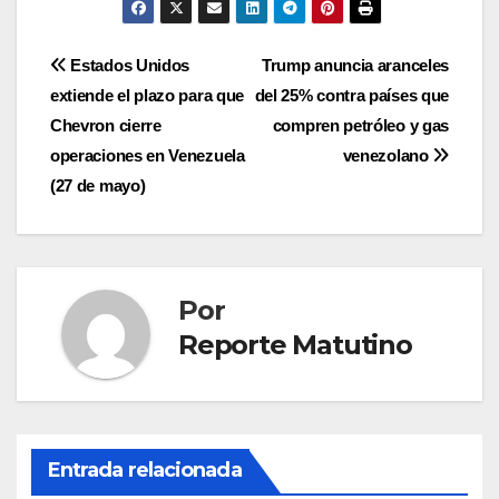
Navegación
Estados Unidos
Trump anuncia aranceles
extiende el plazo para que
del 25% contra países que
de
Chevron cierre
compren petróleo y gas
entradas
operaciones en Venezuela
venezolano
(27 de mayo)
Por
Reporte Matutino
Entrada relacionada