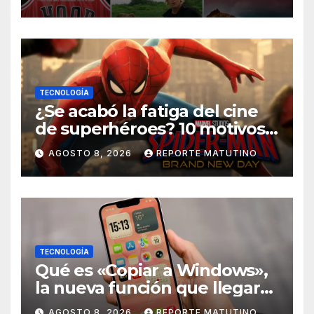
TECNOLOGÍA
¿Se acabó la fatiga del cine
de superhéroes? 10 motivos
por los que ‘Spider-Man:
AGOSTO 8, 2026
REPORTE MATUTINO
Brand New Day» desmiente
esa teoría
TECNOLOGÍA
Qué es «Copiar a Windows»,
la nueva función que llegará
al iPhone solo para Europa
AGOSTO 8, 2026
REPORTE MATUTINO