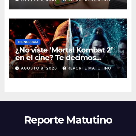
TECNOLOGÍA
¿No viste ‘Mortal Kombat 2’
en el cine? Te decimos
dónde verla en streaming
AGOSTO 8, 2026
REPORTE MATUTINO
ahora mismo y te damos tres
razones para hacerlo
Reporte Matutino