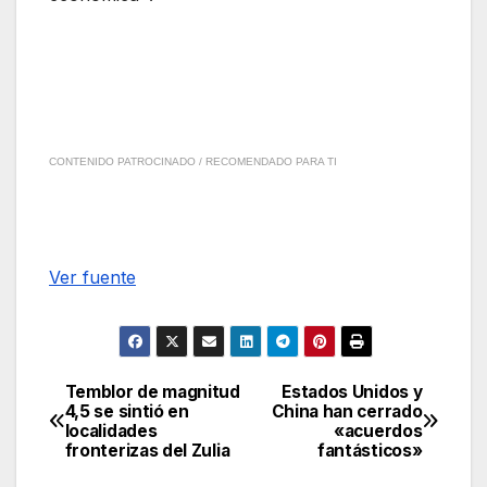
CONTENIDO PATROCINADO / RECOMENDADO PARA TI
Ver fuente
Temblor de magnitud
Estados Unidos y
Navegación
4,5 se sintió en
China han cerrado
localidades
«acuerdos
de
fronterizas del Zulia
fantásticos»