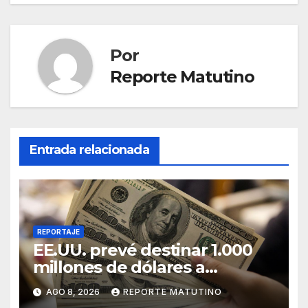
entradas
Por
Reporte Matutino
Entrada relacionada
REPORTAJE
EE.UU. prevé destinar 1.000
millones de dólares a
Colombia para un paquete de
AGO 8, 2026
REPORTE MATUTINO
seguridad