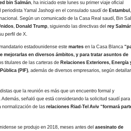
d bin Salmán
, ha iniciado este lunes su primer viaje oficial
l periodista Yamal Jashogi en el consulado saudí de
Estambul
ternacional. Según un comunicado de la Casa Real saudí, Bin S
Unidos
,
Donald Trump
, siguiendo las directivas del
rey Salmán
su perfil de X.
el mandatario estadounidense este
martes
en la Casa Blanca
“p
 de mejorarlas en diversos ámbitos, y para tratar asuntos de
os titulares de las carteras de
Relaciones Exteriores, Energía 
Pública (PIF)
, además de diversos empresarios, según detalla
distas que la reunión es más que un encuentro formal y
. Además, señaló que está considerando la solicitud saudí para
a normalización de las
relaciones Riad-Tel Aviv “formará part
ounidense se produjo en 2018, meses antes del
asesinato de