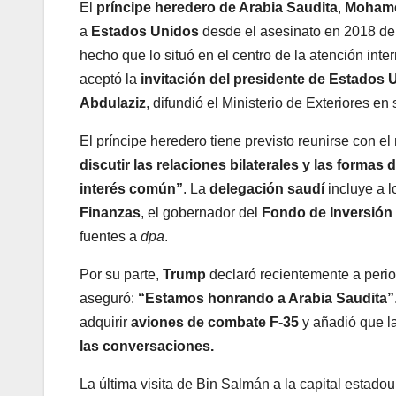
El
príncipe heredero de Arabia Saudita
,
Mohame
a
Estados Unidos
desde el asesinato en 2018 de
hecho que lo situó en el centro de la atención in
aceptó la
invitación del presidente de Estados 
Abdulaziz
, difundió el Ministerio de Exteriores en 
El príncipe heredero tiene previsto reunirse con 
discutir las relaciones bilaterales y las formas
interés común”
. La
delegación saudí
incluye a l
Finanzas
, el gobernador del
Fondo de Inversión 
fuentes a
dpa
.
Por su parte,
Trump
declaró recientemente a perio
aseguró:
“Estamos honrando a Arabia Saudita”
adquirir
aviones de combate F-35
y añadió que l
las conversaciones.
La última visita de Bin Salmán a la capital estad