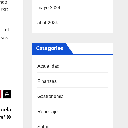
undo
mayo 2024
r USD
abril 2024
o
“el
isos
Categories
Actualidad
Finanzas
Gastronomía
zuela
Reportaje
ra’
Salud