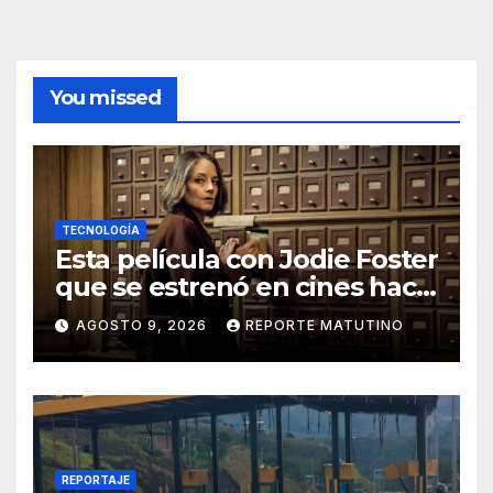
You missed
TECNOLOGÍA
Esta película con Jodie Foster
que se estrenó en cines hace
poco ya está en Movistar+
AGOSTO 9, 2026
REPORTE MATUTINO
REPORTAJE