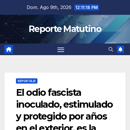
Saltar
Dom. Ago 9th, 2026
12:11:18 PM
al
contenido
Reporte Matutino
REPORTAJE
El odio fascista
inoculado, estimulado
y protegido por años
en el exterior, es la