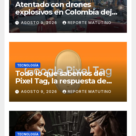
Atentado con drones
explosivos en Colombia deja
un policía muerto
AGOSTO 9, 2026
REPORTE MATUTINO
TECNOLOGÍA
Todo lo que sabemos del
Pixel Tag, la respuesta de
Google a los AirTag:
AGOSTO 9, 2026
REPORTE MATUTINO
características, precio y más
TECNOLOGÍA