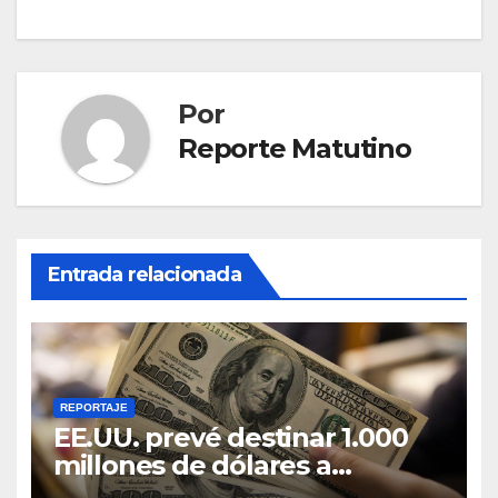
Por
Reporte Matutino
Entrada relacionada
REPORTAJE
EE.UU. prevé destinar 1.000
millones de dólares a
Colombia para un paquete de