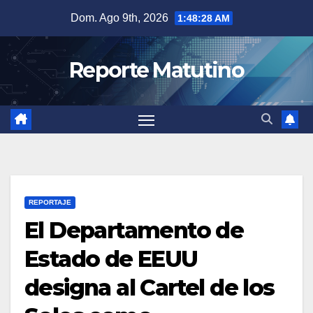
Saltar
Dom. Ago 9th, 2026
1:48:29 AM
al
contenido
Reporte Matutino
REPORTAJE
El Departamento de
Estado de EEUU
designa al Cartel de los