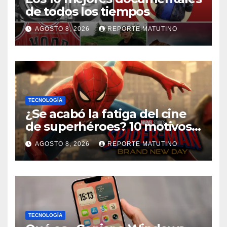
de todos los tiempos
AGOSTO 8, 2026
REPORTE MATUTINO
TECNOLOGÍA
¿Se acabó la fatiga del cine
de superhéroes? 10 motivos
por los que ‘Spider-Man:
AGOSTO 8, 2026
REPORTE MATUTINO
Brand New Day» desmiente
esa teoría
TECNOLOGÍA