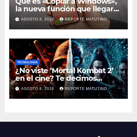
Qué es «Copiar a Windows»,
la nueva función que llegará
al iPhone solo para Europa
AGOSTO 8, 2026
REPORTE MATUTINO
TECNOLOGÍA
¿No viste ‘Mortal Kombat 2’
en el cine? Te decimos
dónde verla en streaming
AGOSTO 8, 2026
REPORTE MATUTINO
ahora mismo y te damos tres
razones para hacerlo