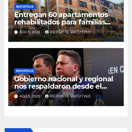
REPORTAJE
Entregan 60 apartamentos
rehabilitados para familias
del urbanismo Ana Victoria
AGO 5, 2026
REPORTE MATUTINO
en La Guaira
REPORTAJE
Gobierno nacional y regional
nos respaldaron desde el
primer momento tras
AGO 5, 2026
REPORTE MATUTINO
terremotos del 24J