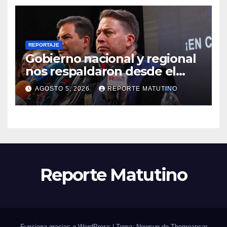
REPORTAJE
Gobierno nacional y regional
nos respaldaron desde el
primer momento tras
AGOSTO 5, 2026
REPORTE MATUTINO
terremotos del 24J
Reporte Matutino
Funciona gracias a WordPress
|
Tema: Newsup de
Themeansar