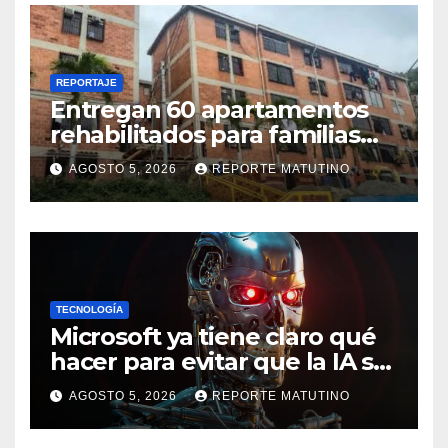
REPORTAJE
Entregan 60 apartamentos
rehabilitados para familias
del urbanismo Ana Victoria
AGOSTO 5, 2026
REPORTE MATUTINO
en La Guaira
TECNOLOGÍA
Microsoft ya tiene claro qué
hacer para evitar que la IA se
salga de control
AGOSTO 5, 2026
REPORTE MATUTINO