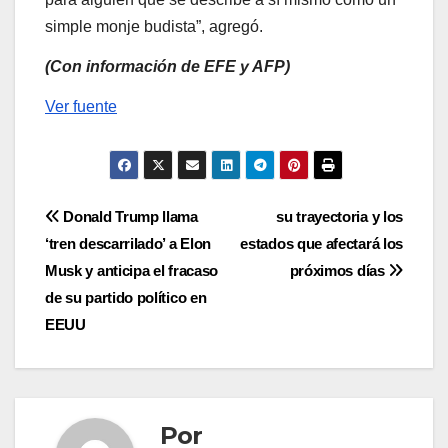
simple monje budista”, agregó.
(Con información de EFE y AFP)
Ver fuente
Navegación
Donald Trump llama
su trayectoria y los
‘tren descarrilado’ a Elon
estados que afectará los
de
Musk y anticipa el fracaso
próximos días
entradas
de su partido político en
EEUU
Por