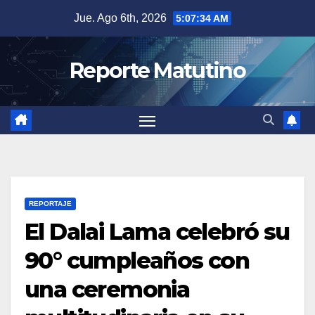
Saltar
Jue. Ago 6th, 2026
5:07:35 AM
al
contenido
Reporte Matutino
REPORTAJE
El Dalai Lama celebró su
90° cumpleaños con
una ceremonia