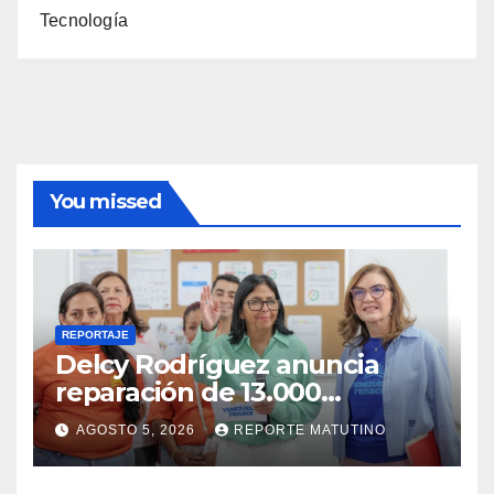
Tecnología
You missed
REPORTAJE
Delcy Rodríguez anuncia
reparación de 13.000
viviendas afectadas por los
AGOSTO 5, 2026
REPORTE MATUTINO
terremotos