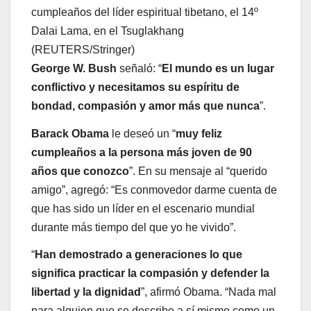
cumpleaños del líder espiritual tibetano, el 14º
Dalai Lama, en el Tsuglakhang
(REUTERS/Stringer)
George W. Bush
señaló: “
El mundo es un lugar
conflictivo y necesitamos su espíritu de
bondad, compasión y amor más que nunca
”.
Barack Obama
le deseó un “
muy feliz
cumpleaños a la persona más joven de 90
años que conozco
”. En su mensaje al “querido
amigo”, agregó: “Es conmovedor darme cuenta de
que has sido un líder en el escenario mundial
durante más tiempo del que yo he vivido”.
“
Han demostrado a generaciones lo que
significa practicar la compasión y defender la
libertad y la dignidad
”, afirmó Obama. “Nada mal
para alguien que se describe a sí mismo como un