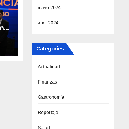
mayo 2024
abril 2024
omo
l
30
Categories
Actualidad
Finanzas
Gastronomía
Reportaje
Salud