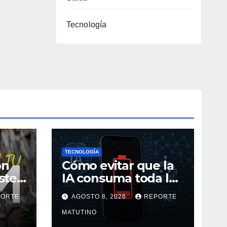
Tecnología
TECNOLOGÍA
on
Cómo evitar que la
ste
IA consuma toda la
il
batería de tu móvil
PORTE
AGOSTO 8, 2026
REPORTE
de
ás
MATUTINO