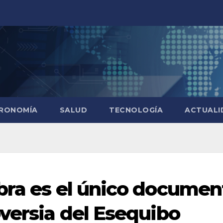
RONOMÍA
SALUD
TECNOLOGÍA
ACTUALI
bra es el único documen
oversia del Esequibo