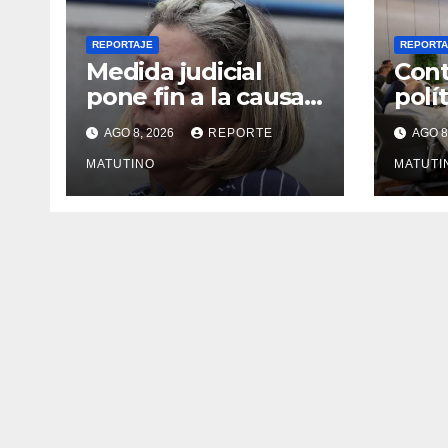
REPORTAJE
REPORTA
Medida judicial
Cont
pone fin a la causa
polí
contra la exjuex
Vene
AGO 8, 2026
REPORTE
AGO 8
Afiuni
gobi
MATUTINO
opos
MATUTI