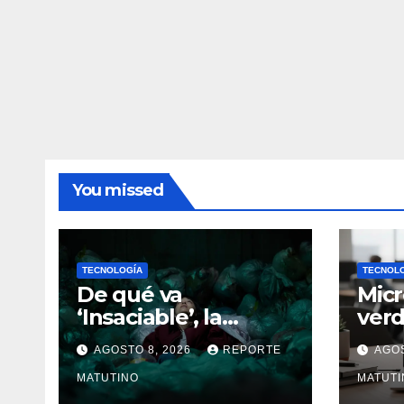
You missed
TECNOLOGÍA
TECNOL
De qué va
Micr
‘Insaciable’, la
ver
terrorífica película
detr
AGOSTO 8, 2026
REPORTE
AGOS
de terror que
de 
seguro no conoces
MATUTINO
MATUTI