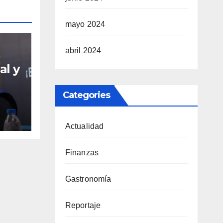
mayo 2024
abril 2024
al y
sde
Categories
nto
del
Actualidad
Finanzas
Gastronomía
Reportaje