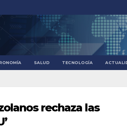
RONOMÍA
SALUD
TECNOLOGÍA
ACTUALI
zolanos rechaza las
U’