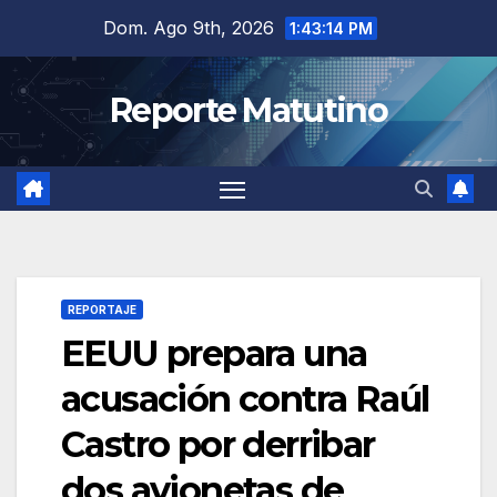
Saltar
Dom. Ago 9th, 2026
1:43:15 PM
al
contenido
Reporte Matutino
REPORTAJE
EEUU prepara una
acusación contra Raúl
Castro por derribar
dos avionetas de