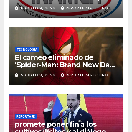
para las próximas 24 horas,
AGOSTO 9, 2026
REPORTE MATUTINO
de este domingo 9 de agosto
2026
TECNOLOGÍA
El cameo eliminado de
‘Spider-Man: Brand New Day’
que ha enfadado a los fans
AGOSTO 9, 2026
REPORTE MATUTINO
REPORTAJE
promete poner fin a los
cultivos ilícitos y al diálogo