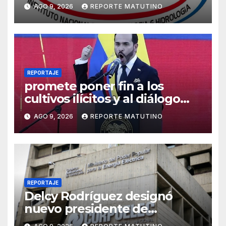
para las próximas 24 horas,
AGO 9, 2026
REPORTE MATUTINO
de este domingo 9 de agosto
2026
REPORTAJE
promete poner fin a los
cultivos ilícitos y al diálogo
con grupos armados
AGO 9, 2026
REPORTE MATUTINO
REPORTAJE
Delcy Rodríguez designó
nuevo presidente de
Corpoelec y viceministro