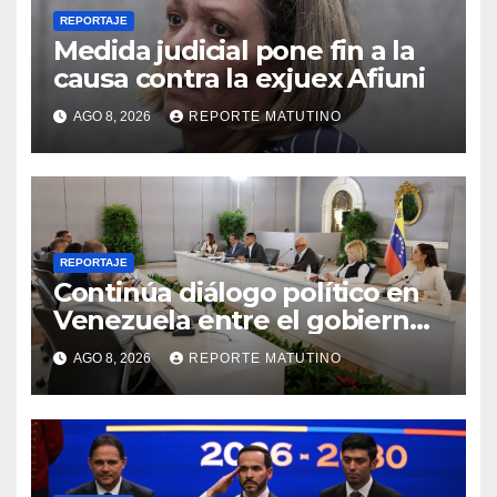
REPORTAJE
Medida judicial pone fin a la
causa contra la exjuex Afiuni
AGO 8, 2026
REPORTE MATUTINO
REPORTAJE
Continúa diálogo político en
Venezuela entre el gobierno
y la oposición
AGO 8, 2026
REPORTE MATUTINO