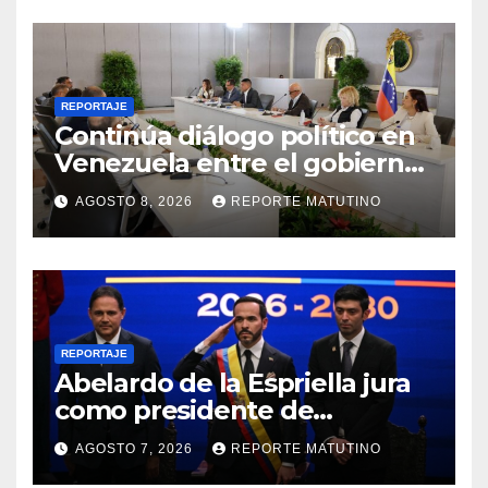
REPORTAJE
Continúa diálogo político en
Venezuela entre el gobierno
y la oposición
AGOSTO 8, 2026
REPORTE MATUTINO
REPORTAJE
Abelardo de la Espriella jura
como presidente de
Colombia para el periodo
AGOSTO 7, 2026
REPORTE MATUTINO
2026-2030