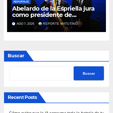
REPORTAJE
Abelardo de la Espriella jura
como presidente de
Colombia para el periodo
AGO 7, 2026
REPORTE MATUTINO
2026-2030
Buscar
Buscar
Recent Posts