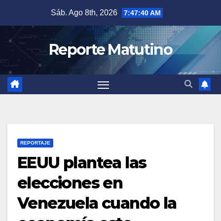
Saltar
Sáb. Ago 8th, 2026
7:47:41 AM
al
contenido
Reporte Matutino
REPORTAJE
EEUU plantea las
elecciones en
Venezuela cuando la