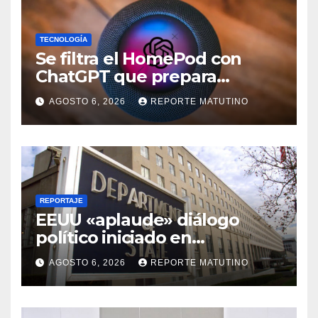
TECNOLOGÍA
Se filtra el HomePod con
ChatGPT que prepara
OpenAI y su diseño es una
AGOSTO 6, 2026
REPORTE MATUTINO
locura
REPORTAJE
EEUU «aplaude» diálogo
político iniciado en
Venezuela
AGOSTO 6, 2026
REPORTE MATUTINO