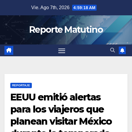
Saltar
Vie. Ago 7th, 2026
4:59:19 AM
al
contenido
Reporte Matutino
REPORTAJE
EEUU emitió alertas
para los viajeros que
planean visitar México