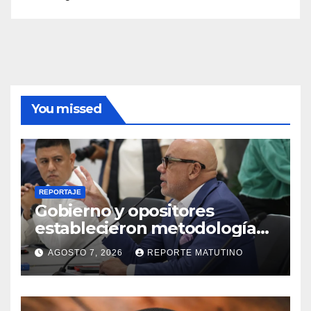
You missed
REPORTAJE
Gobierno y opositores
establecieron metodología
para el proceso de diálogo en
AGOSTO 7, 2026
REPORTE MATUTINO
Venezuela