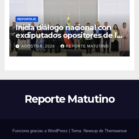
REPORTAJE
Inicia diálogo nacional con
exdiputados opositores de la
AN de 2015
AGOSTO 6, 2026
REPORTE MATUTINO
Reporte Matutino
Funciona gracias a WordPress
|
Tema: Newsup de
Themeansar