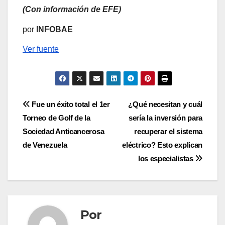
(Con información de EFE)
por
INFOBAE
Ver fuente
Navegación
Fue un éxito total el 1er
¿Qué necesitan y cuál
Torneo de Golf de la
sería la inversión para
de
Sociedad Anticancerosa
recuperar el sistema
entradas
de Venezuela
eléctrico? Esto explican
los especialistas
Por