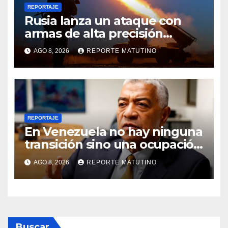
REPORTAJE
Rusia lanza un ataque con
armas de alta precisión
contra la industria militar en
AGO 8, 2026
REPORTE MATUTINO
Kiev
REPORTAJE
En Venezuela no hay ninguna
transición sino una ocupación
a la fuerza
AGO 8, 2026
REPORTE MATUTINO
Buscar