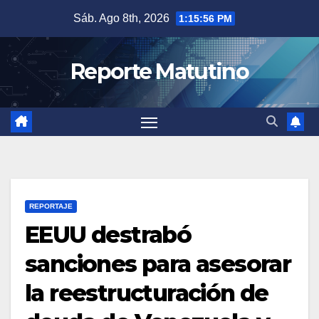
Saltar
Sáb. Ago 8th, 2026
1:15:57 PM
al
contenido
Reporte Matutino
REPORTAJE
EEUU destrabó
sanciones para asesorar
la reestructuración de