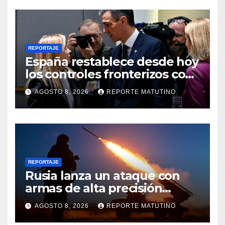
REPORTAJE
España restablece desde hoy
los controles fronterizos con
Italia tras el rechazo de Roma
AGOSTO 8, 2026
REPORTE MATUTINO
a retirar las restricciones
REPORTAJE
Rusia lanza un ataque con
armas de alta precisión
contra la industria militar en
AGOSTO 8, 2026
REPORTE MATUTINO
Kiev