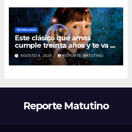
TECNOLOGÍA
Este clásico que amas
cumple treinta años y te va a
sorprender su enorme
AGOSTO 8, 2026
REPORTE MATUTINO
influencia en el cine
Reporte Matutino