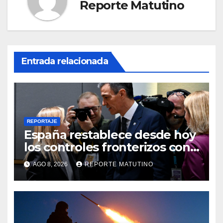
Reporte Matutino
Entrada relacionada
REPORTAJE
España restablece desde hoy
los controles fronterizos con
Italia tras el rechazo de Roma
AGO 8, 2026
REPORTE MATUTINO
a retirar las restricciones