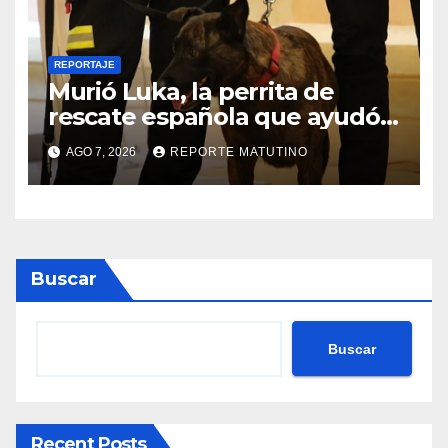
REPORTAJE
Murió Luka, la perrita de
rescate española que ayudó a
buscar sobrevivientes bajo los
AGO 7, 2026
REPORTE MATUTINO
escombros tras los
terremotos
Buscar
Buscar
Recent Posts