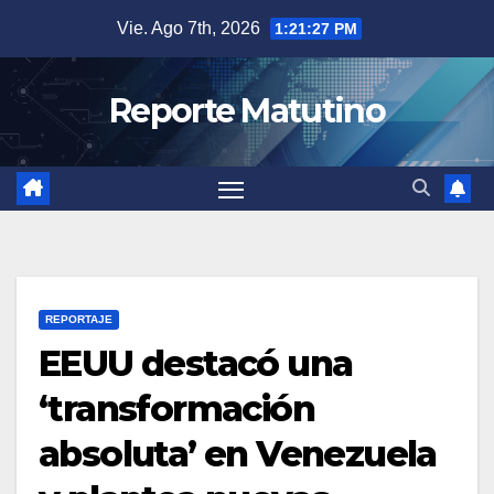
Saltar
Vie. Ago 7th, 2026
1:21:28 PM
al
contenido
Reporte Matutino
REPORTAJE
EEUU destacó una
‘transformación
absoluta’ en Venezuela