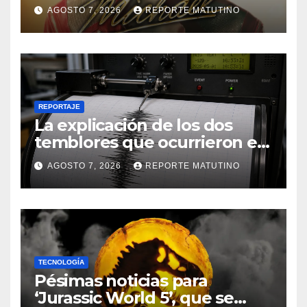
la luz y ya sabemos cuándo
AGOSTO 7, 2026
REPORTE MATUTINO
se estrena
REPORTAJE
La explicación de los dos
temblores que ocurrieron en
Barquisimeto
AGOSTO 7, 2026
REPORTE MATUTINO
TECNOLOGÍA
Pésimas noticias para
‘Jurassic World 5’, que se