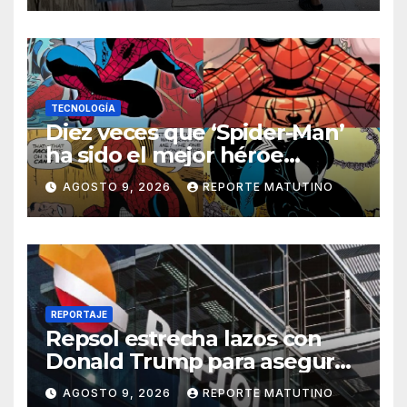
TECNOLOGÍA
Diez veces que ‘Spider-Man’
ha sido el mejor héroe
del cómic
AGOSTO 9, 2026
REPORTE MATUTINO
REPORTAJE
Repsol estrecha lazos con
Donald Trump para asegurar
negocios en Venezuela
AGOSTO 9, 2026
REPORTE MATUTINO