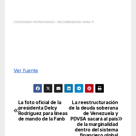
CONTENIDO PATROCINADO / RECOMENDADO PARA TI
Ver fuente
La foto oficial de la
La reestructuración
Navegación
presidenta Delcy
de la deuda soberana
Rodríguez para líneas
de Venezuela y
de
de mando de la Fanb
PDVSA sacará al país
de la marginalidad
entradas
dentro del sistema
financiero global