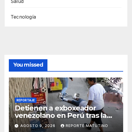
Salud
Tecnología
You missed
REPORTAJE
Detienen a exboxeador
venezolano en Perú tras la
muerte de mototaxista
AGOSTO 9, 2026
REPORTE MATUTINO
durante una riña