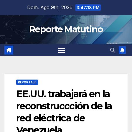
Saltar
Dom. Ago 9th, 2026
3:47:19 PM
al
contenido
Reporte Matutino
REPORTAJE
EE.UU. trabajará en la
reconstruccción de la
red eléctrica de
Venezuela