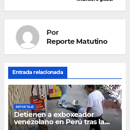
Por
Reporte Matutino
Entrada relacionada
REPORTAJE
Detienen a exboxeador
venezolano en Perú tras la
muerte de mototaxista