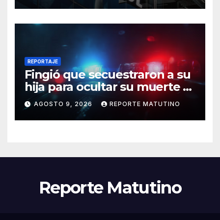
REPORTAJE
Fingió que secuestraron a su
hija para ocultar su muerte y
así la policía descubrió el
AGOSTO 9, 2026
REPORTE MATUTINO
engaño
Reporte Matutino